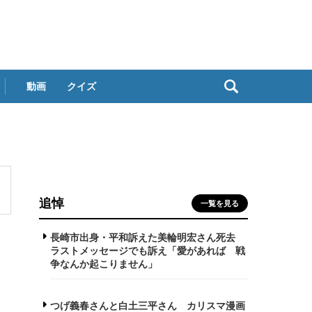
動画
クイズ
追悼
一覧を見る
長崎市出身・平和訴えた美輪明宏さん死去
ラストメッセージでも訴え「愛があれば 戦
争なんか起こりません」
つげ義春さんと白土三平さん カリスマ漫画