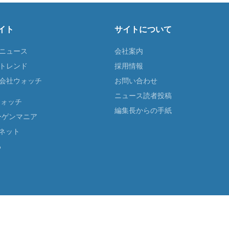
イト
サイトについて
Tニュース
会社案内
Tトレンド
採用情報
ST会社ウォッチ
お問い合わせ
ニュース読者投稿
ウォッチ
編集長からの手紙
ーゲンマニア
ネット
る