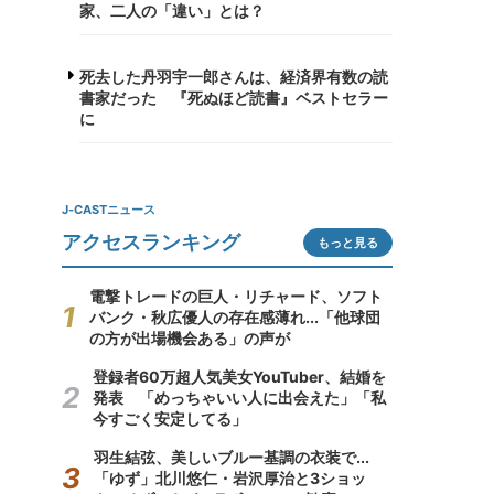
家、二人の「違い」とは？
死去した丹羽宇一郎さんは、経済界有数の読
書家だった 『死ぬほど読書』ベストセラー
に
J-CASTニュース
アクセスランキング
もっと見る
電撃トレードの巨人・リチャード、ソフト
バンク・秋広優人の存在感薄れ...「他球団
の方が出場機会ある」の声が
登録者60万超人気美女YouTuber、結婚を
発表 「めっちゃいい人に出会えた」「私
今すごく安定してる」
羽生結弦、美しいブルー基調の衣装で...
「ゆず」北川悠仁・岩沢厚治と3ショッ