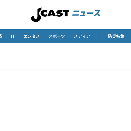
済
IT
エンタメ
スポーツ
メディア
防災特集