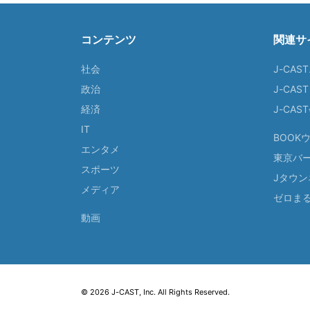
コンテンツ
関連サ
社会
J-CAS
政治
J-CAS
経済
J-CA
IT
BOOK
エンタメ
東京バ
スポーツ
Jタウン
メディア
ゼロま
動画
© 2026 J-CAST, Inc. All Rights Reserved.