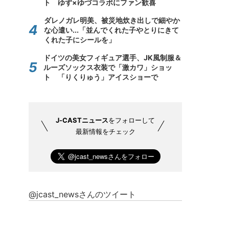
ト ゆず×ゆづコラボにファン歓喜
ダレノガレ明美、被災地炊き出しで細やか
な心遣い...「並んでくれた子やとりにきて
くれた子にシールを」
ドイツの美女フィギュア選手、JK風制服＆
ルーズソックス衣装で「激カワ」ショッ
ト 「りくりゅう」アイスショーで
J-CASTニュース
をフォローして
最新情報をチェック
@jcast_newsさんのツイート