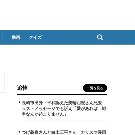
動画
クイズ
追悼
一覧を見る
長崎市出身・平和訴えた美輪明宏さん死去
ラストメッセージでも訴え「愛があれば 戦
争なんか起こりません」
つげ義春さんと白土三平さん カリスマ漫画