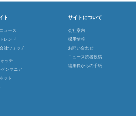
イト
サイトについて
Tニュース
会社案内
Tトレンド
採用情報
ST会社ウォッチ
お問い合わせ
ニュース読者投稿
ウォッチ
編集長からの手紙
ーゲンマニア
ネット
る