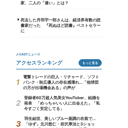
家、二人の「違い」とは？
死去した丹羽宇一郎さんは、経済界有数の読
書家だった 『死ぬほど読書』ベストセラー
に
J-CASTニュース
アクセスランキング
もっと見る
電撃トレードの巨人・リチャード、ソフト
バンク・秋広優人の存在感薄れ...「他球団
の方が出場機会ある」の声が
登録者60万超人気美女YouTuber、結婚を
発表 「めっちゃいい人に出会えた」「私
今すごく安定してる」
羽生結弦、美しいブルー基調の衣装で...
「ゆず」北川悠仁・岩沢厚治と3ショッ