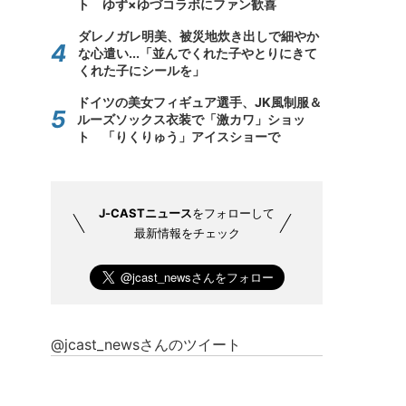
ト ゆず×ゆづコラボにファン歓喜
ダレノガレ明美、被災地炊き出しで細やか
な心遣い...「並んでくれた子やとりにきて
くれた子にシールを」
ドイツの美女フィギュア選手、JK風制服＆
ルーズソックス衣装で「激カワ」ショッ
ト 「りくりゅう」アイスショーで
J-CASTニュース
をフォローして
最新情報をチェック
@jcast_newsさんのツイート