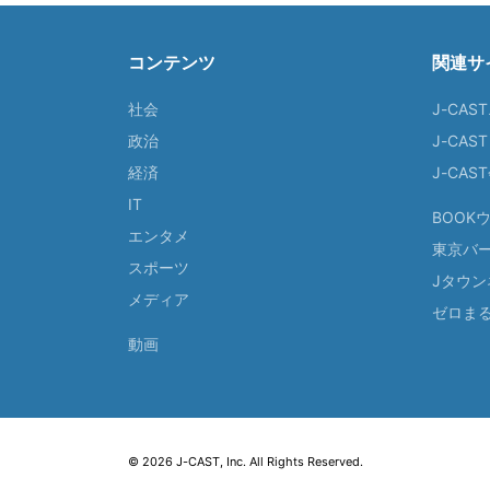
コンテンツ
関連サ
社会
J-CAS
政治
J-CAS
経済
J-CA
IT
BOOK
エンタメ
東京バ
スポーツ
Jタウン
メディア
ゼロま
動画
© 2026 J-CAST, Inc. All Rights Reserved.