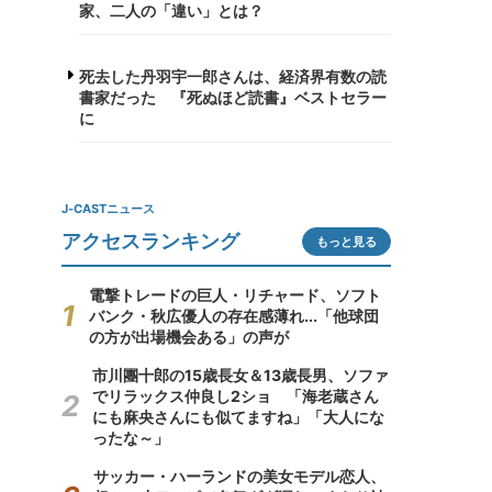
家、二人の「違い」とは？
死去した丹羽宇一郎さんは、経済界有数の読
書家だった 『死ぬほど読書』ベストセラー
に
J-CASTニュース
アクセスランキング
もっと見る
電撃トレードの巨人・リチャード、ソフト
バンク・秋広優人の存在感薄れ...「他球団
の方が出場機会ある」の声が
市川團十郎の15歳長女＆13歳長男、ソファ
でリラックス仲良し2ショ 「海老蔵さん
にも麻央さんにも似てますね」「大人にな
ったな～」
サッカー・ハーランドの美女モデル恋人、