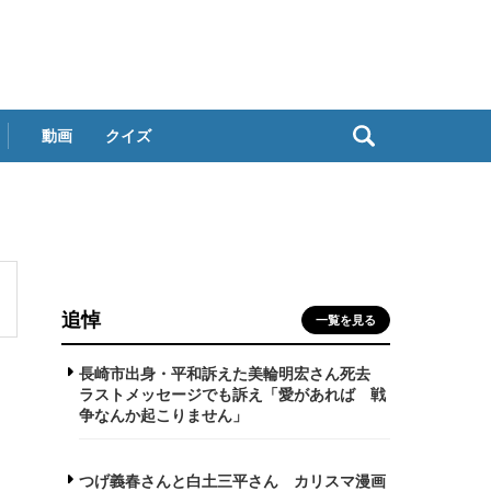
動画
クイズ
追悼
一覧を見る
長崎市出身・平和訴えた美輪明宏さん死去
ラストメッセージでも訴え「愛があれば 戦
争なんか起こりません」
つげ義春さんと白土三平さん カリスマ漫画