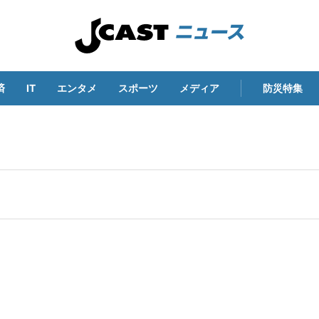
済
IT
エンタメ
スポーツ
メディア
防災特集