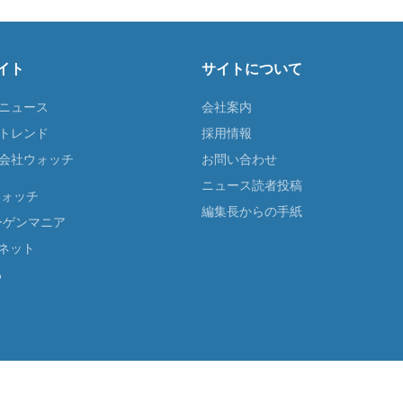
イト
サイトについて
Tニュース
会社案内
Tトレンド
採用情報
ST会社ウォッチ
お問い合わせ
ニュース読者投稿
ウォッチ
編集長からの手紙
ーゲンマニア
ネット
る