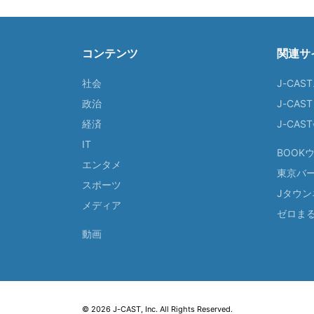
コンテンツ
関連サ
社会
J-CAS
政治
J-CAS
経済
J-CA
IT
BOOK
エンタメ
東京バ
スポーツ
Jタウン
メディア
ゼロま
動画
© 2026 J-CAST, Inc. All Rights Reserved.