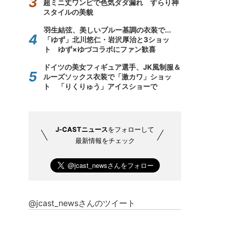
超ミニ丈ワンピで色気ダダ漏れ すらり神
スタイルの美貌
羽生結弦、美しいブルー基調の衣装で...
「ゆず」北川悠仁・岩沢厚治と3ショッ
ト ゆず×ゆづコラボにファン歓喜
ドイツの美女フィギュア選手、JK風制服＆
ルーズソックス衣装で「激カワ」ショッ
ト 「りくりゅう」アイスショーで
J-CASTニュース
をフォローして
最新情報をチェック
@jcast_newsさんのツイート