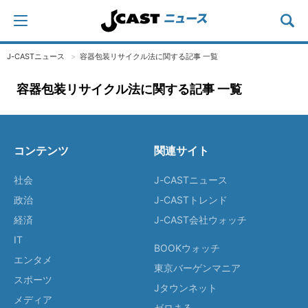
J-CASTニュース
容器包装リサイクル法に関する記事 一覧
容器包装リサイクル法に関する記事 一覧
コンテンツ
関連サイト
社会
J-CASTニュース
政治
J-CASTトレンド
経済
J-CAST会社ウォッチ
IT
BOOKウォッチ
エンタメ
東京バーゲンマニア
スポーツ
Jタウンネット
メディア
ゼロまる