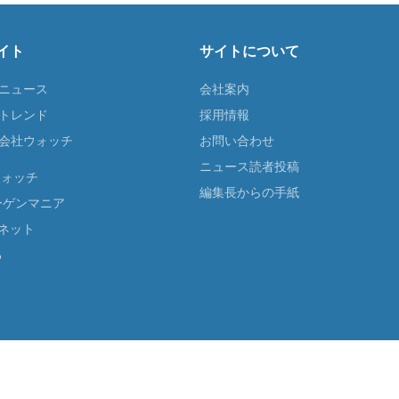
イト
サイトについて
Tニュース
会社案内
Tトレンド
採用情報
ST会社ウォッチ
お問い合わせ
ニュース読者投稿
ウォッチ
編集長からの手紙
ーゲンマニア
ネット
る