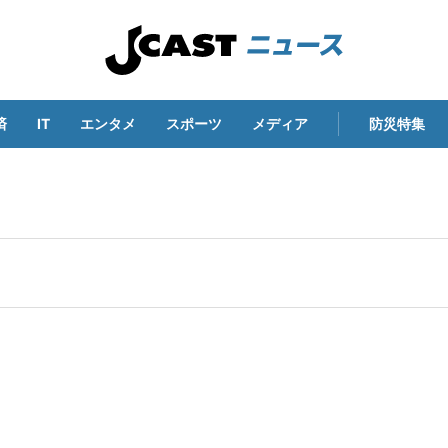
済
IT
エンタメ
スポーツ
メディア
防災特集