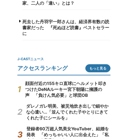
家、二人の「違い」とは？
死去した丹羽宇一郎さんは、経済界有数の読
書家だった 『死ぬほど読書』ベストセラー
に
J-CASTニュース
アクセスランキング
もっと見る
顔面付近の155キロ直球にヘルメット叩き
つけたDeNAルーキー宮下朝陽に擁護の
声 「負けん気必要」と球団OB
ダレノガレ明美、被災地炊き出しで細やか
な心遣い...「並んでくれた子やとりにきて
くれた子にシールを」
登録者60万超人気美女YouTuber、結婚を
発表 「めっちゃいい人に出会えた」「私