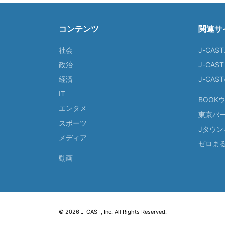
コンテンツ
関連サ
社会
J-CAS
政治
J-CAS
経済
J-CA
IT
BOOK
エンタメ
東京バ
スポーツ
Jタウン
メディア
ゼロま
動画
© 2026 J-CAST, Inc. All Rights Reserved.