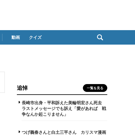
動画
クイズ
追悼
一覧を見る
長崎市出身・平和訴えた美輪明宏さん死去
ラストメッセージでも訴え「愛があれば 戦
争なんか起こりません」
つげ義春さんと白土三平さん カリスマ漫画