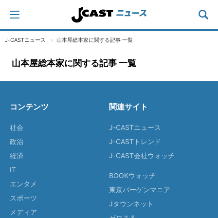
J-CASTニュース
山本屋総本家に関する記事 一覧
山本屋総本家に関する記事 一覧
コンテンツ
関連サイト
社会
J-CASTニュース
政治
J-CASTトレンド
経済
J-CAST会社ウォッチ
IT
BOOKウォッチ
エンタメ
東京バーゲンマニア
スポーツ
Jタウンネット
メディア
ゼロまる