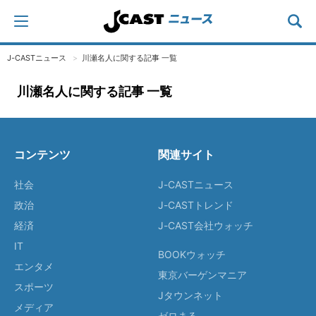
J-CASTニュース
川瀬名人に関する記事 一覧
川瀬名人に関する記事 一覧
コンテンツ
関連サイト
社会
J-CASTニュース
政治
J-CASTトレンド
経済
J-CAST会社ウォッチ
IT
BOOKウォッチ
エンタメ
東京バーゲンマニア
スポーツ
Jタウンネット
メディア
ゼロまる