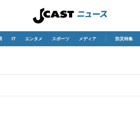
済
IT
エンタメ
スポーツ
メディア
防災特集