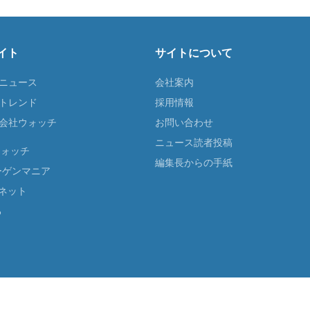
イト
サイトについて
Tニュース
会社案内
Tトレンド
採用情報
ST会社ウォッチ
お問い合わせ
ニュース読者投稿
ウォッチ
編集長からの手紙
ーゲンマニア
ネット
る