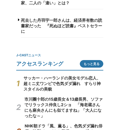
家、二人の「違い」とは？
死去した丹羽宇一郎さんは、経済界有数の読
書家だった 『死ぬほど読書』ベストセラー
に
J-CASTニュース
アクセスランキング
もっと見る
サッカー・ハーランドの美女モデル恋人、
超ミニ丈ワンピで色気ダダ漏れ すらり神
スタイルの美貌
市川團十郎の15歳長女＆13歳長男、ソファ
でリラックス仲良し2ショ 「海老蔵さん
にも麻央さんにも似てますね」「大人にな
ったな～」
NHK朝ドラ「風、薫る」、色気ダダ漏れ俳