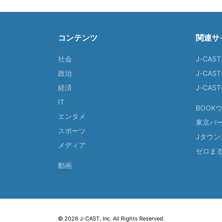
コンテンツ
関連サ
社会
J-CAS
政治
J-CAS
経済
J-CA
IT
BOOK
エンタメ
東京バ
スポーツ
Jタウン
メディア
ゼロま
動画
© 2026 J-CAST, Inc. All Rights Reserved.