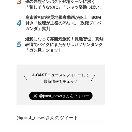
優の強烈インパクト登場シーンに沸く
「苦しそうなのに」「シャツ姿艶っぽい」
高市首相の被災地視察動画が炎上 BGM
付き「総理が主役のPV」に「政権プロパ
ガンダ」批判
短髪になって雰囲気激変！長瀬智也、真剣
表情でバイクにまたがり...ガソリンタンク
「ガン見」ショット
J-CASTニュース
をフォローして
最新情報をチェック
@jcast_newsさんのツイート