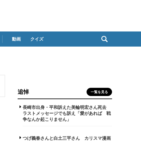
動画
クイズ
追悼
一覧を見る
長崎市出身・平和訴えた美輪明宏さん死去
ラストメッセージでも訴え「愛があれば 戦
争なんか起こりません」
つげ義春さんと白土三平さん カリスマ漫画