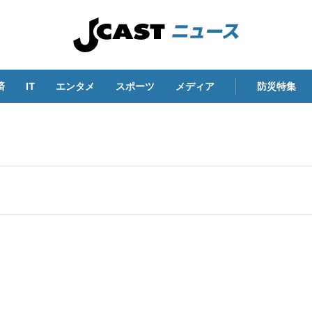
済
IT
エンタメ
スポーツ
メディア
防災特集