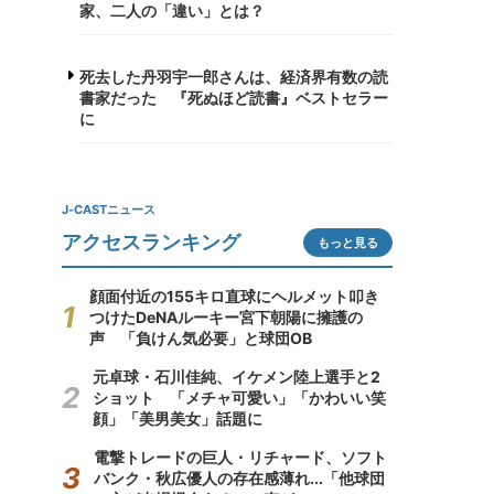
家、二人の「違い」とは？
死去した丹羽宇一郎さんは、経済界有数の読
書家だった 『死ぬほど読書』ベストセラー
に
J-CASTニュース
アクセスランキング
もっと見る
顔面付近の155キロ直球にヘルメット叩き
つけたDeNAルーキー宮下朝陽に擁護の
声 「負けん気必要」と球団OB
元卓球・石川佳純、イケメン陸上選手と2
ショット 「メチャ可愛い」「かわいい笑
顔」「美男美女」話題に
電撃トレードの巨人・リチャード、ソフト
バンク・秋広優人の存在感薄れ...「他球団