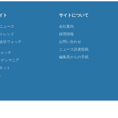
イト
サイトについて
Tニュース
会社案内
Tトレンド
採用情報
ST会社ウォッチ
お問い合わせ
ニュース読者投稿
ウォッチ
編集長からの手紙
ーゲンマニア
ネット
る