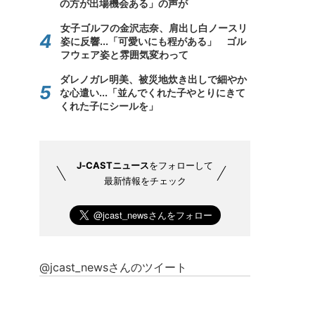
の方が出場機会ある」の声が
女子ゴルフの金沢志奈、肩出し白ノースリ
姿に反響...「可愛いにも程がある」 ゴル
フウェア姿と雰囲気変わって
ダレノガレ明美、被災地炊き出しで細やか
な心遣い...「並んでくれた子やとりにきて
くれた子にシールを」
J-CASTニュース
をフォローして
最新情報をチェック
@jcast_newsさんのツイート