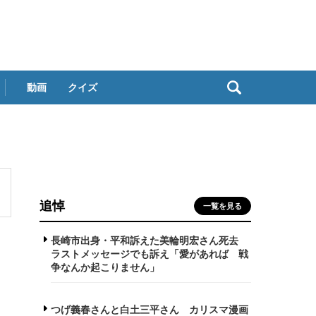
動画
クイズ
追悼
一覧を見る
長崎市出身・平和訴えた美輪明宏さん死去
ラストメッセージでも訴え「愛があれば 戦
争なんか起こりません」
つげ義春さんと白土三平さん カリスマ漫画