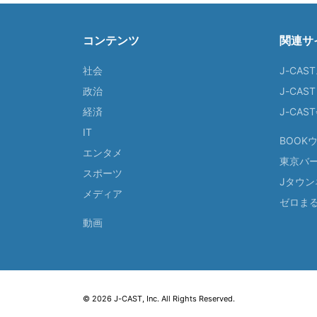
コンテンツ
関連サ
社会
J-CAS
政治
J-CAS
経済
J-CA
IT
BOOK
エンタメ
東京バ
スポーツ
Jタウン
メディア
ゼロま
動画
© 2026 J-CAST, Inc. All Rights Reserved.