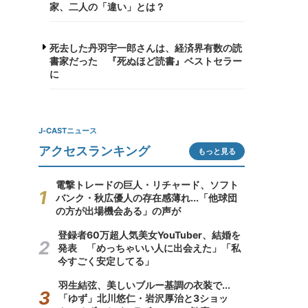
家、二人の「違い」とは？
死去した丹羽宇一郎さんは、経済界有数の読
書家だった 『死ぬほど読書』ベストセラー
に
J-CASTニュース
アクセスランキング
もっと見る
電撃トレードの巨人・リチャード、ソフト
バンク・秋広優人の存在感薄れ...「他球団
の方が出場機会ある」の声が
登録者60万超人気美女YouTuber、結婚を
発表 「めっちゃいい人に出会えた」「私
今すごく安定してる」
羽生結弦、美しいブルー基調の衣装で...
「ゆず」北川悠仁・岩沢厚治と3ショッ