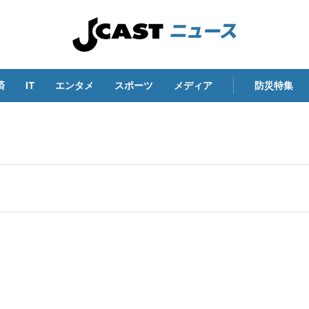
済
IT
エンタメ
スポーツ
メディア
防災特集