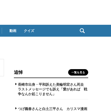
動画
クイズ
追悼
一覧を見る
長崎市出身・平和訴えた美輪明宏さん死去
ラストメッセージでも訴え「愛があれば 戦
争なんか起こりません」
つげ義春さんと白土三平さん カリスマ漫画