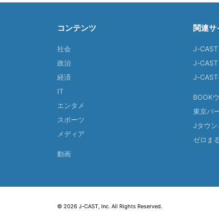
コンテンツ
関連サ
社会
J-CAS
政治
J-CAS
経済
J-CA
IT
BOOK
エンタメ
東京バ
スポーツ
Jタウン
メディア
ゼロま
動画
© 2026 J-CAST, Inc. All Rights Reserved.