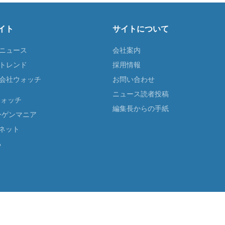
イト
サイトについて
Tニュース
会社案内
Tトレンド
採用情報
ST会社ウォッチ
お問い合わせ
ニュース読者投稿
ウォッチ
編集長からの手紙
ーゲンマニア
ネット
る