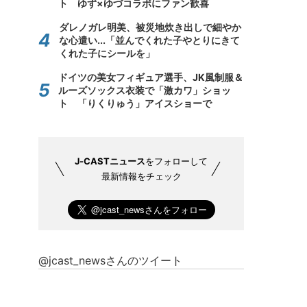
ト ゆず×ゆづコラボにファン歓喜
ダレノガレ明美、被災地炊き出しで細やか
な心遣い...「並んでくれた子やとりにきて
くれた子にシールを」
ドイツの美女フィギュア選手、JK風制服＆
ルーズソックス衣装で「激カワ」ショッ
ト 「りくりゅう」アイスショーで
J-CASTニュース
をフォローして
最新情報をチェック
@jcast_newsさんのツイート