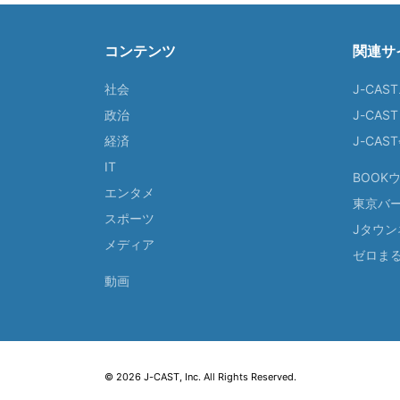
コンテンツ
関連サ
社会
J-CAS
政治
J-CAS
経済
J-CA
IT
BOOK
エンタメ
東京バ
スポーツ
Jタウン
メディア
ゼロま
動画
© 2026 J-CAST, Inc. All Rights Reserved.