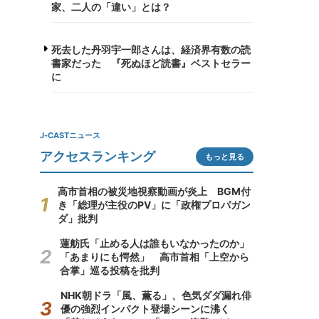
家、二人の「違い」とは？
死去した丹羽宇一郎さんは、経済界有数の読
書家だった 『死ぬほど読書』ベストセラー
に
J-CASTニュース
アクセスランキング
もっと見る
高市首相の被災地視察動画が炎上 BGM付
き「総理が主役のPV」に「政権プロパガン
ダ」批判
蓮舫氏「止める人は誰もいなかったのか」
「あまりにも愕然」 高市首相「上空から
合掌」巡る投稿を批判
NHK朝ドラ「風、薫る」、色気ダダ漏れ俳
優の強烈インパクト登場シーンに沸く