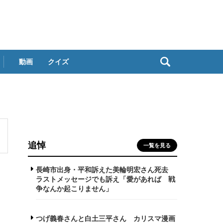
動画
クイズ
追悼
一覧を見る
長崎市出身・平和訴えた美輪明宏さん死去
ラストメッセージでも訴え「愛があれば 戦
争なんか起こりません」
つげ義春さんと白土三平さん カリスマ漫画