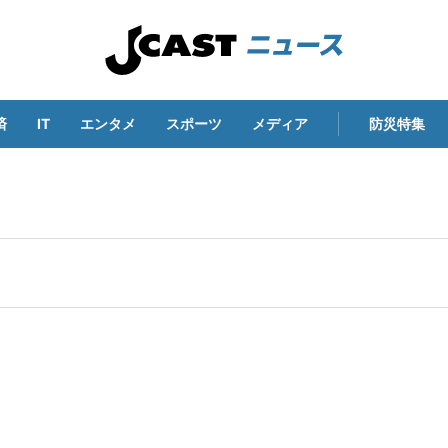
済
IT
エンタメ
スポーツ
メディア
防災特集