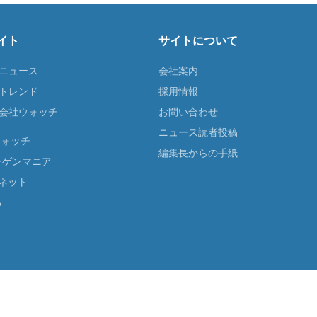
イト
サイトについて
Tニュース
会社案内
Tトレンド
採用情報
ST会社ウォッチ
お問い合わせ
ニュース読者投稿
ウォッチ
編集長からの手紙
ーゲンマニア
ネット
る