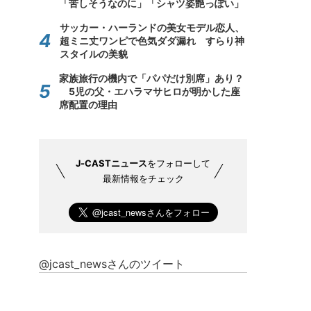
「苦しそうなのに」「シャツ姿艶っぽい」
サッカー・ハーランドの美女モデル恋人、
超ミニ丈ワンピで色気ダダ漏れ すらり神
スタイルの美貌
家族旅行の機内で「パパだけ別席」あり？
5児の父・エハラマサヒロが明かした座
席配置の理由
J-CASTニュース
をフォローして
最新情報をチェック
@jcast_newsさんのツイート