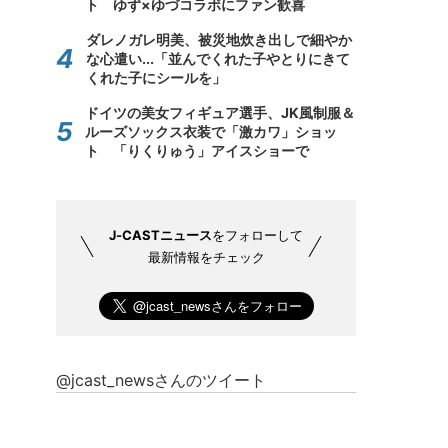
ト ゆず×ゆづコラボにファン歓喜
ダレノガレ明美、被災地炊き出しで細やか
な心遣い...「並んでくれた子やとりにきて
くれた子にシールを」
ドイツの美女フィギュア選手、JK風制服＆
ルーズソックス衣装で「激カワ」ショッ
ト 「りくりゅう」アイスショーで
J-CASTニュース
をフォローして
最新情報をチェック
@jcast_newsさんのツイート