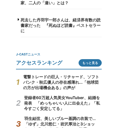
家、二人の「違い」とは？
死去した丹羽宇一郎さんは、経済界有数の読
書家だった 『死ぬほど読書』ベストセラー
に
J-CASTニュース
アクセスランキング
もっと見る
電撃トレードの巨人・リチャード、ソフト
バンク・秋広優人の存在感薄れ...「他球団
の方が出場機会ある」の声が
登録者60万超人気美女YouTuber、結婚を
発表 「めっちゃいい人に出会えた」「私
今すごく安定してる」
羽生結弦、美しいブルー基調の衣装で...
「ゆず」北川悠仁・岩沢厚治と3ショッ