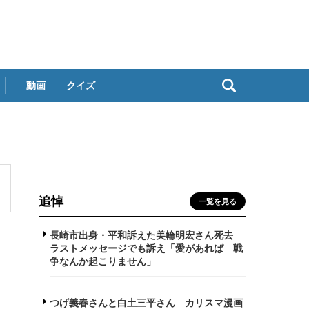
動画
クイズ
追悼
一覧を見る
長崎市出身・平和訴えた美輪明宏さん死去
ラストメッセージでも訴え「愛があれば 戦
争なんか起こりません」
つげ義春さんと白土三平さん カリスマ漫画