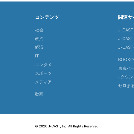
コンテンツ
関連サ
社会
J-CAS
政治
J-CAS
経済
J-CA
IT
BOOK
エンタメ
東京バ
スポーツ
Jタウン
メディア
ゼロま
動画
© 2026 J-CAST, Inc. All Rights Reserved.