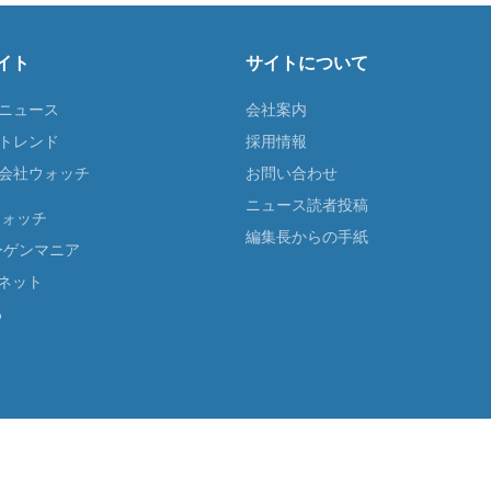
イト
サイトについて
Tニュース
会社案内
Tトレンド
採用情報
ST会社ウォッチ
お問い合わせ
ニュース読者投稿
ウォッチ
編集長からの手紙
ーゲンマニア
ネット
る