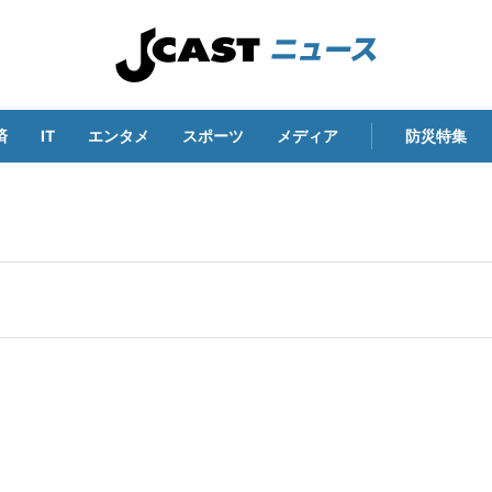
済
IT
エンタメ
スポーツ
メディア
防災特集