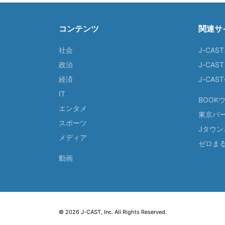
コンテンツ
関連サ
社会
J-CAS
政治
J-CAS
経済
J-CA
IT
BOOK
エンタメ
東京バ
スポーツ
Jタウン
メディア
ゼロま
動画
© 2026 J-CAST, Inc. All Rights Reserved.