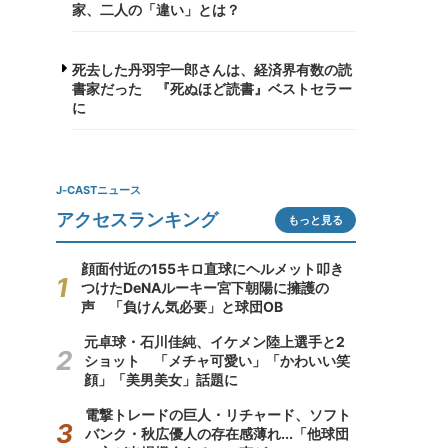
家、二人の「違い」とは？
死去した丹羽宇一郎さんは、経済界有数の読
書家だった 『死ぬほど読書』ベストセラー
に
J-CASTニュース
アクセスランキング
もっと見る
顔面付近の155キロ直球にヘルメット叩き
つけたDeNAルーキー宮下朝陽に擁護の
声 「負けん気必要」と球団OB
元卓球・石川佳純、イケメン陸上選手と2
ショット 「メチャ可愛い」「かわいい笑
顔」「美男美女」話題に
電撃トレードの巨人・リチャード、ソフト
バンク・秋広優人の存在感薄れ...「他球団