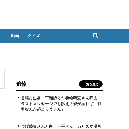
動画
クイズ
追悼
一覧を見る
長崎市出身・平和訴えた美輪明宏さん死去
ラストメッセージでも訴え「愛があれば 戦
争なんか起こりません」
つげ義春さんと白土三平さん カリスマ漫画