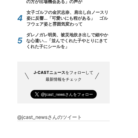
の方が出場機会ある」の声が
女子ゴルフの金沢志奈、肩出し白ノースリ
姿に反響...「可愛いにも程がある」 ゴル
フウェア姿と雰囲気変わって
ダレノガレ明美、被災地炊き出しで細やか
な心遣い...「並んでくれた子やとりにきて
くれた子にシールを」
J-CASTニュース
をフォローして
最新情報をチェック
@jcast_newsさんのツイート