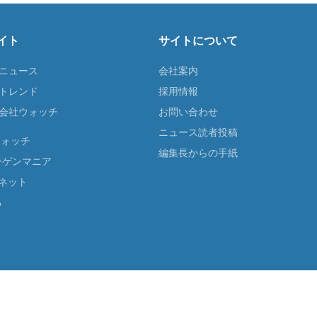
イト
サイトについて
Tニュース
会社案内
Tトレンド
採用情報
ST会社ウォッチ
お問い合わせ
ニュース読者投稿
ウォッチ
編集長からの手紙
ーゲンマニア
ネット
る