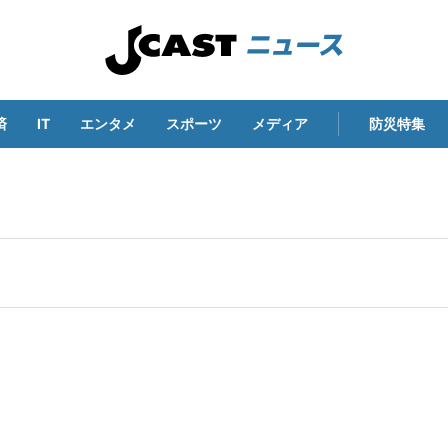
済
IT
エンタメ
スポーツ
メディア
防災特集