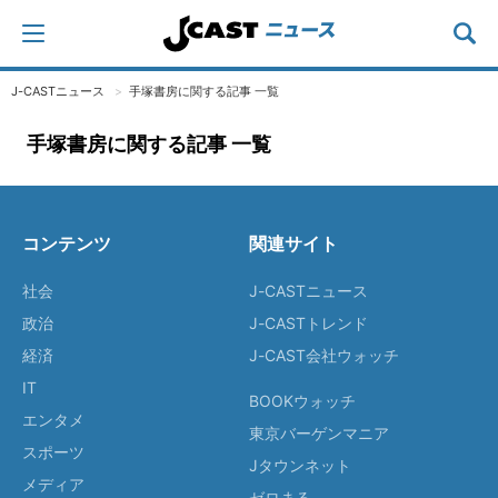
J-CASTニュース
手塚書房に関する記事 一覧
手塚書房に関する記事 一覧
コンテンツ
関連サイト
社会
J-CASTニュース
政治
J-CASTトレンド
経済
J-CAST会社ウォッチ
IT
BOOKウォッチ
エンタメ
東京バーゲンマニア
スポーツ
Jタウンネット
メディア
ゼロまる