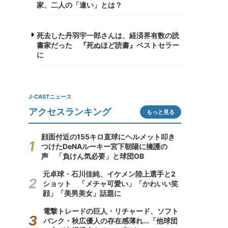
家、二人の「違い」とは？
死去した丹羽宇一郎さんは、経済界有数の読
書家だった 『死ぬほど読書』ベストセラー
に
J-CASTニュース
アクセスランキング
もっと見る
顔面付近の155キロ直球にヘルメット叩き
つけたDeNAルーキー宮下朝陽に擁護の
声 「負けん気必要」と球団OB
元卓球・石川佳純、イケメン陸上選手と2
ショット 「メチャ可愛い」「かわいい笑
顔」「美男美女」話題に
電撃トレードの巨人・リチャード、ソフト
バンク・秋広優人の存在感薄れ...「他球団