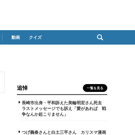
動画
クイズ
追悼
一覧を見る
長崎市出身・平和訴えた美輪明宏さん死去
ラストメッセージでも訴え「愛があれば 戦
争なんか起こりません」
つげ義春さんと白土三平さん カリスマ漫画