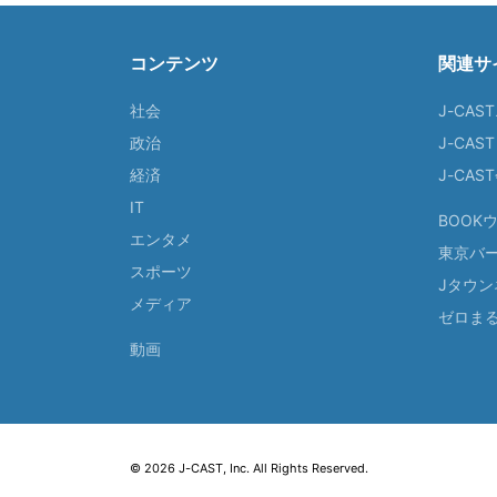
コンテンツ
関連サ
社会
J-CAS
政治
J-CAS
経済
J-CA
IT
BOOK
エンタメ
東京バ
スポーツ
Jタウン
メディア
ゼロま
動画
© 2026 J-CAST, Inc. All Rights Reserved.