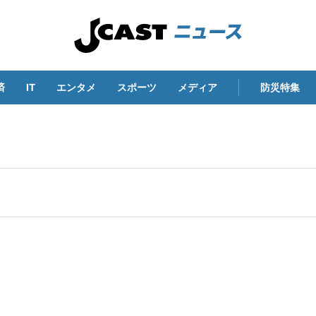
済
IT
エンタメ
スポーツ
メディア
防災特集