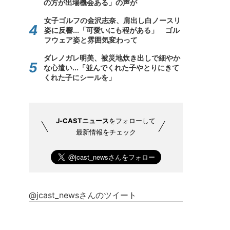
の方が出場機会ある」の声が
女子ゴルフの金沢志奈、肩出し白ノースリ
姿に反響...「可愛いにも程がある」 ゴル
フウェア姿と雰囲気変わって
ダレノガレ明美、被災地炊き出しで細やか
な心遣い...「並んでくれた子やとりにきて
くれた子にシールを」
J-CASTニュース
をフォローして
最新情報をチェック
@jcast_newsさんのツイート