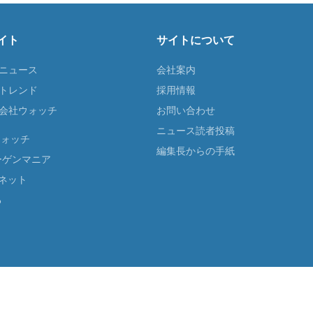
イト
サイトについて
Tニュース
会社案内
Tトレンド
採用情報
ST会社ウォッチ
お問い合わせ
ニュース読者投稿
ウォッチ
編集長からの手紙
ーゲンマニア
ネット
る