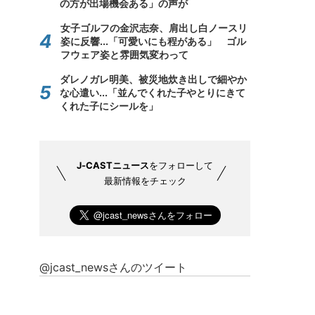
の方が出場機会ある」の声が
女子ゴルフの金沢志奈、肩出し白ノースリ
姿に反響...「可愛いにも程がある」 ゴル
フウェア姿と雰囲気変わって
ダレノガレ明美、被災地炊き出しで細やか
な心遣い...「並んでくれた子やとりにきて
くれた子にシールを」
J-CASTニュース
をフォローして
最新情報をチェック
@jcast_newsさんのツイート