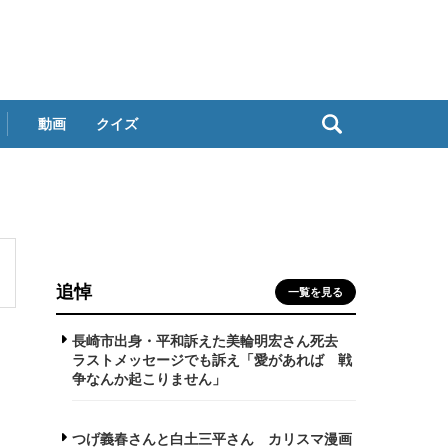
動画
クイズ
追悼
一覧を見る
長崎市出身・平和訴えた美輪明宏さん死去
ラストメッセージでも訴え「愛があれば 戦
争なんか起こりません」
つげ義春さんと白土三平さん カリスマ漫画