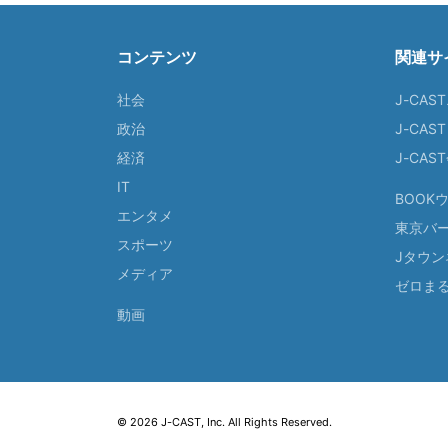
コンテンツ
関連サ
社会
J-CAS
政治
J-CAS
経済
J-CA
IT
BOOK
エンタメ
東京バ
スポーツ
Jタウン
メディア
ゼロま
動画
© 2026 J-CAST, Inc. All Rights Reserved.