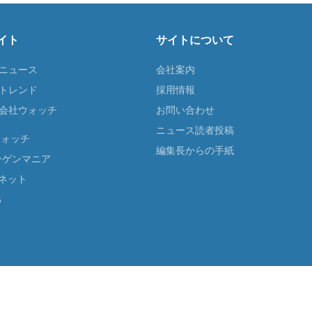
イト
サイトについて
Tニュース
会社案内
Tトレンド
採用情報
ST会社ウォッチ
お問い合わせ
ニュース読者投稿
ウォッチ
編集長からの手紙
ーゲンマニア
ネット
る