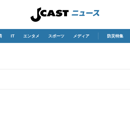
済
IT
エンタメ
スポーツ
メディア
防災特集