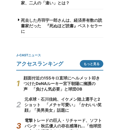
家、二人の「違い」とは？
死去した丹羽宇一郎さんは、経済界有数の読
書家だった 『死ぬほど読書』ベストセラー
に
J-CASTニュース
アクセスランキング
もっと見る
顔面付近の155キロ直球にヘルメット叩き
つけたDeNAルーキー宮下朝陽に擁護の
声 「負けん気必要」と球団OB
元卓球・石川佳純、イケメン陸上選手と2
ショット 「メチャ可愛い」「かわいい笑
顔」「美男美女」話題に
電撃トレードの巨人・リチャード、ソフト
バンク・秋広優人の存在感薄れ...「他球団