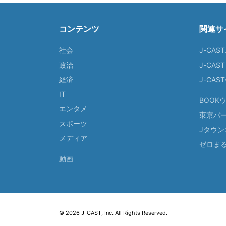
コンテンツ
関連サ
社会
J-CAS
政治
J-CAS
経済
J-CA
IT
BOOK
エンタメ
東京バ
スポーツ
Jタウン
メディア
ゼロま
動画
© 2026 J-CAST, Inc. All Rights Reserved.