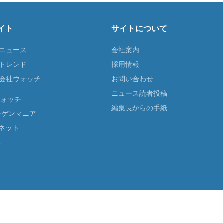
イト
サイトについて
Tニュース
会社案内
Tトレンド
採用情報
ST会社ウォッチ
お問い合わせ
ニュース読者投稿
ウォッチ
編集長からの手紙
ーゲンマニア
ネット
る