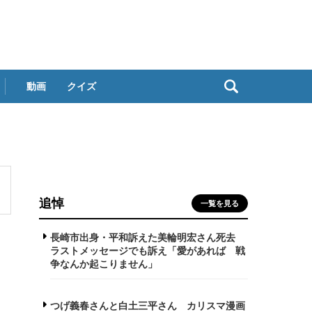
動画
クイズ
追悼
一覧を見る
長崎市出身・平和訴えた美輪明宏さん死去
ラストメッセージでも訴え「愛があれば 戦
争なんか起こりません」
つげ義春さんと白土三平さん カリスマ漫画