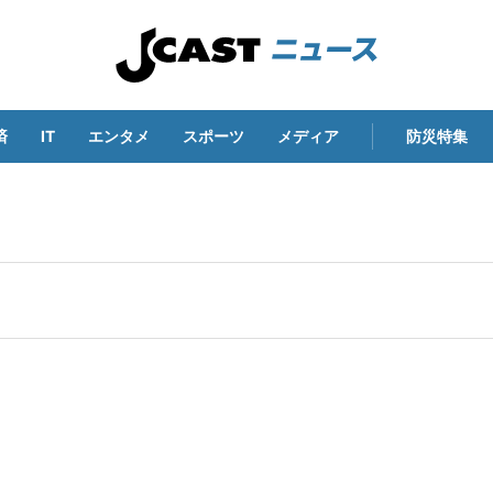
済
IT
エンタメ
スポーツ
メディア
防災特集