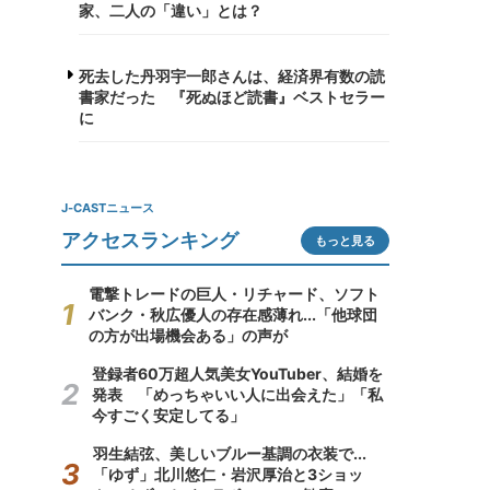
家、二人の「違い」とは？
死去した丹羽宇一郎さんは、経済界有数の読
書家だった 『死ぬほど読書』ベストセラー
に
J-CASTニュース
アクセスランキング
もっと見る
電撃トレードの巨人・リチャード、ソフト
バンク・秋広優人の存在感薄れ...「他球団
の方が出場機会ある」の声が
登録者60万超人気美女YouTuber、結婚を
発表 「めっちゃいい人に出会えた」「私
今すごく安定してる」
羽生結弦、美しいブルー基調の衣装で...
「ゆず」北川悠仁・岩沢厚治と3ショッ