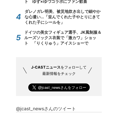
ト ゆず×ゆづコラボにファン歓喜
ダレノガレ明美、被災地炊き出しで細やか
な心遣い...「並んでくれた子やとりにきて
くれた子にシールを」
ドイツの美女フィギュア選手、JK風制服＆
ルーズソックス衣装で「激カワ」ショッ
ト 「りくりゅう」アイスショーで
J-CASTニュース
をフォローして
最新情報をチェック
@jcast_newsさんのツイート