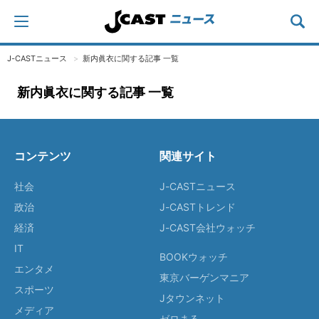
J-CASTニュース
新内眞衣に関する記事 一覧
新内眞衣に関する記事 一覧
コンテンツ
関連サイト
社会
J-CASTニュース
政治
J-CASTトレンド
経済
J-CAST会社ウォッチ
IT
BOOKウォッチ
エンタメ
東京バーゲンマニア
スポーツ
Jタウンネット
メディア
ゼロまる