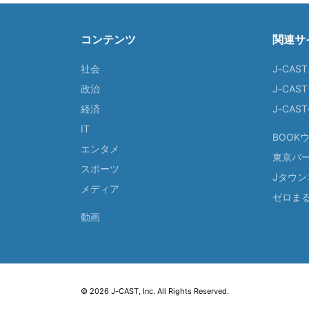
コンテンツ
関連サ
社会
J-CAS
政治
J-CAS
経済
J-CA
IT
BOOK
エンタメ
東京バ
スポーツ
Jタウン
メディア
ゼロま
動画
© 2026 J-CAST, Inc. All Rights Reserved.