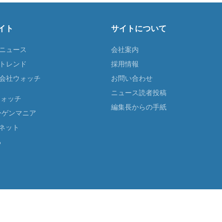
イト
サイトについて
Tニュース
会社案内
Tトレンド
採用情報
ST会社ウォッチ
お問い合わせ
ニュース読者投稿
ウォッチ
編集長からの手紙
ーゲンマニア
ネット
る