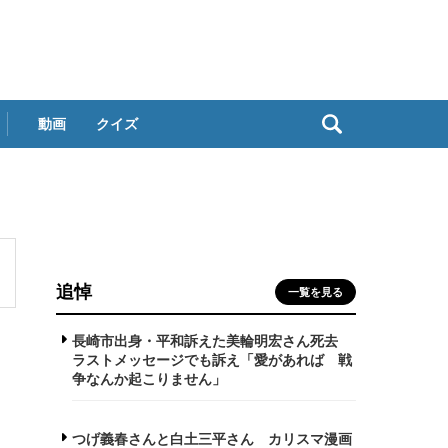
動画
クイズ
追悼
一覧を見る
長崎市出身・平和訴えた美輪明宏さん死去
ラストメッセージでも訴え「愛があれば 戦
争なんか起こりません」
つげ義春さんと白土三平さん カリスマ漫画