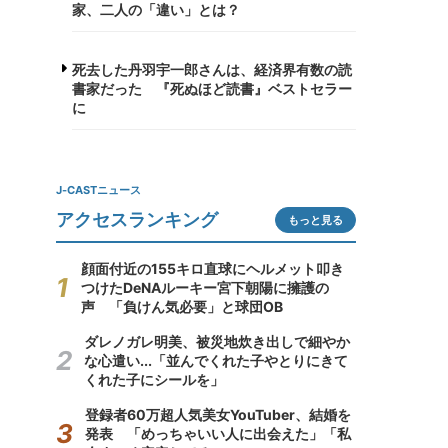
家、二人の「違い」とは？
死去した丹羽宇一郎さんは、経済界有数の読
書家だった 『死ぬほど読書』ベストセラー
に
J-CASTニュース
アクセスランキング
もっと見る
顔面付近の155キロ直球にヘルメット叩き
つけたDeNAルーキー宮下朝陽に擁護の
声 「負けん気必要」と球団OB
ダレノガレ明美、被災地炊き出しで細やか
な心遣い...「並んでくれた子やとりにきて
くれた子にシールを」
登録者60万超人気美女YouTuber、結婚を
発表 「めっちゃいい人に出会えた」「私