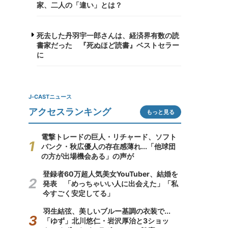
家、二人の「違い」とは？
死去した丹羽宇一郎さんは、経済界有数の読
書家だった 『死ぬほど読書』ベストセラー
に
J-CASTニュース
アクセスランキング
もっと見る
電撃トレードの巨人・リチャード、ソフト
バンク・秋広優人の存在感薄れ...「他球団
の方が出場機会ある」の声が
登録者60万超人気美女YouTuber、結婚を
発表 「めっちゃいい人に出会えた」「私
今すごく安定してる」
羽生結弦、美しいブルー基調の衣装で...
「ゆず」北川悠仁・岩沢厚治と3ショッ