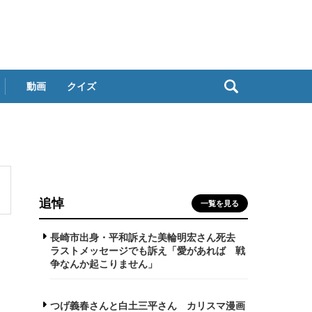
動画
クイズ
追悼
一覧を見る
長崎市出身・平和訴えた美輪明宏さん死去
ラストメッセージでも訴え「愛があれば 戦
争なんか起こりません」
つげ義春さんと白土三平さん カリスマ漫画