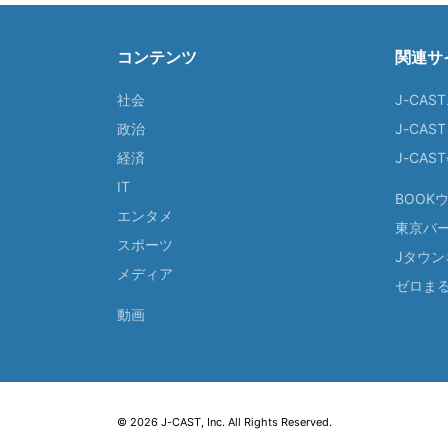
コンテンツ
関連サ
社会
J-CAS
政治
J-CAS
経済
J-CA
IT
BOOK
エンタメ
東京バ
スポーツ
Jタウン
メディア
ゼロま
動画
© 2026 J-CAST, Inc. All Rights Reserved.