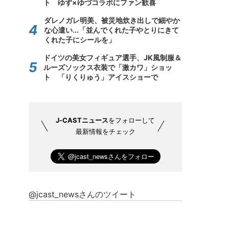
ト ゆず×ゆづコラボにファン歓喜
ダレノガレ明美、被災地炊き出しで細やか
な心遣い...「並んでくれた子やとりにきて
くれた子にシールを」
ドイツの美女フィギュア選手、JK風制服＆
ルーズソックス衣装で「激カワ」ショッ
ト 「りくりゅう」アイスショーで
J-CASTニュース
をフォローして
最新情報をチェック
@jcast_newsさんのツイート