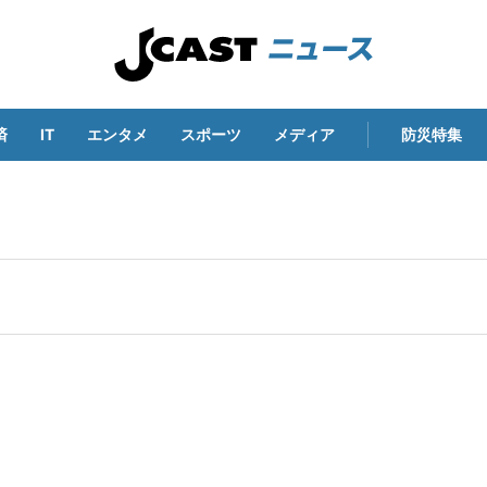
済
IT
エンタメ
スポーツ
メディア
防災特集