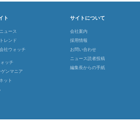
イト
サイトについて
Tニュース
会社案内
Tトレンド
採用情報
ST会社ウォッチ
お問い合わせ
ニュース読者投稿
ウォッチ
編集長からの手紙
ーゲンマニア
ネット
る