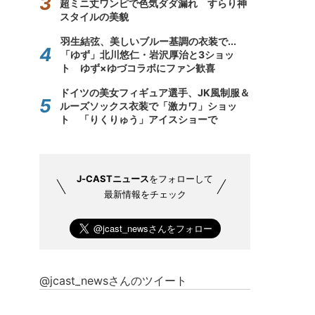
超ミニ丈ワンピで色気ダダ漏れ すらり神
スタイルの美貌
羽生結弦、美しいブルー基調の衣装で...
「ゆず」北川悠仁・岩沢厚治と3ショッ
ト ゆず×ゆづコラボにファン歓喜
ドイツの美女フィギュア選手、JK風制服＆
ルーズソックス衣装で「激カワ」ショッ
ト 「りくりゅう」アイスショーで
J-CASTニュース
をフォローして
最新情報をチェック
@jcast_newsさんのツイート