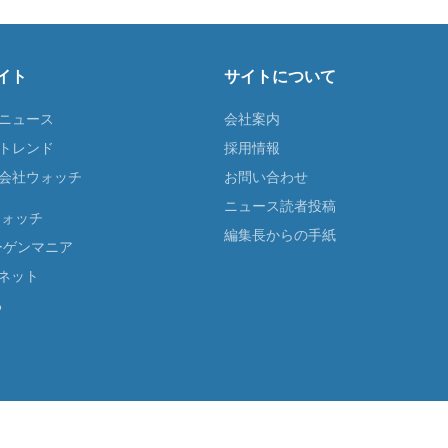
イト
サイトについて
Tニュース
会社案内
Tトレンド
採用情報
ST会社ウォッチ
お問い合わせ
ニュース読者投稿
ウォッチ
編集長からの手紙
ーゲンマニア
ネット
る