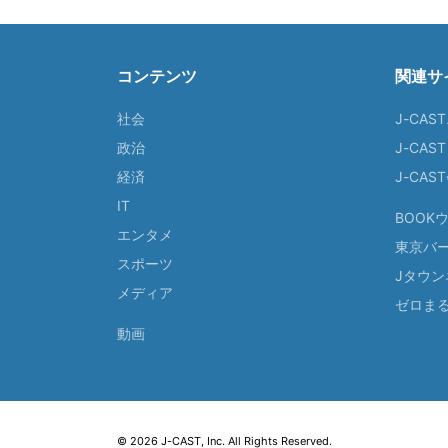
コンテンツ
関連サ
社会
J-CAS
政治
J-CAS
経済
J-CA
IT
BOOK
エンタメ
東京バ
スポーツ
Jタウン
メディア
ゼロま
動画
© 2026 J-CAST, Inc. All Rights Reserved.