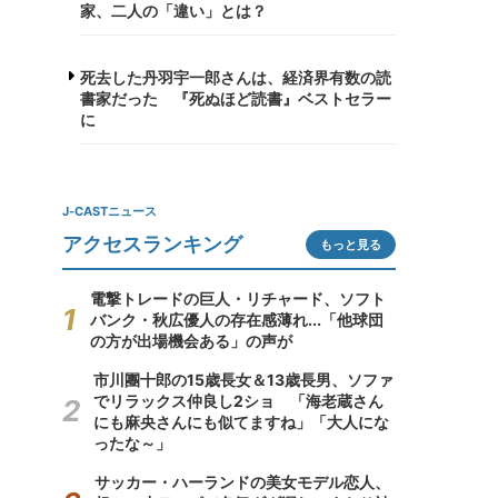
家、二人の「違い」とは？
死去した丹羽宇一郎さんは、経済界有数の読
書家だった 『死ぬほど読書』ベストセラー
に
J-CASTニュース
アクセスランキング
もっと見る
電撃トレードの巨人・リチャード、ソフト
バンク・秋広優人の存在感薄れ...「他球団
の方が出場機会ある」の声が
市川團十郎の15歳長女＆13歳長男、ソファ
でリラックス仲良し2ショ 「海老蔵さん
にも麻央さんにも似てますね」「大人にな
ったな～」
サッカー・ハーランドの美女モデル恋人、