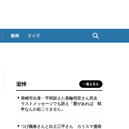
動画
クイズ
追悼
一覧を見る
長崎市出身・平和訴えた美輪明宏さん死去
ラストメッセージでも訴え「愛があれば 戦
争なんか起こりません」
つげ義春さんと白土三平さん カリスマ漫画