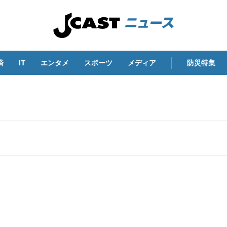
済
IT
エンタメ
スポーツ
メディア
防災特集