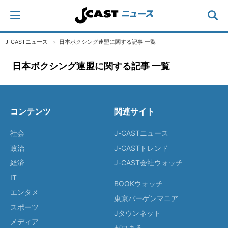
J-CASTニュース
日本ボクシング連盟に関する記事 一覧
日本ボクシング連盟に関する記事 一覧
コンテンツ
関連サイト
社会
J-CASTニュース
政治
J-CASTトレンド
経済
J-CAST会社ウォッチ
IT
BOOKウォッチ
エンタメ
東京バーゲンマニア
スポーツ
Jタウンネット
メディア
ゼロまる