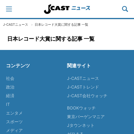
J-CASTニュース
日本レコード大賞に関する記事 一覧
日本レコード大賞に関する記事 一覧
コンテンツ
関連サイト
社会
J-CASTニュース
政治
J-CASTトレンド
経済
J-CAST会社ウォッチ
IT
BOOKウォッチ
エンタメ
東京バーゲンマニア
スポーツ
Jタウンネット
メディア
ゼロまる