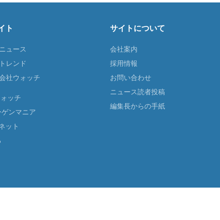
イト
サイトについて
Tニュース
会社案内
Tトレンド
採用情報
ST会社ウォッチ
お問い合わせ
ニュース読者投稿
ウォッチ
編集長からの手紙
ーゲンマニア
ネット
る