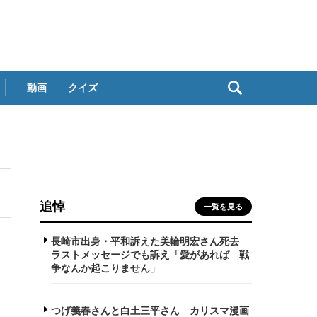
動画
クイズ
追悼
一覧を見る
長崎市出身・平和訴えた美輪明宏さん死去
ラストメッセージでも訴え「愛があれば 戦
争なんか起こりません」
つげ義春さんと白土三平さん カリスマ漫画