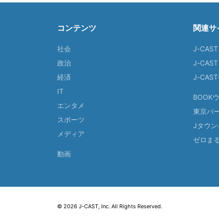
コンテンツ
関連サ
社会
J-CAS
政治
J-CAS
経済
J-CA
IT
BOOK
エンタメ
東京バ
スポーツ
Jタウン
メディア
ゼロま
動画
© 2026 J-CAST, Inc. All Rights Reserved.