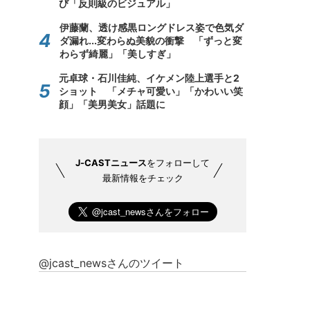
び「反則級のビジュアル」
伊藤蘭、透け感黒ロングドレス姿で色気ダ
ダ漏れ...変わらぬ美貌の衝撃 「ずっと変
わらず綺麗」「美しすぎ」
元卓球・石川佳純、イケメン陸上選手と2
ショット 「メチャ可愛い」「かわいい笑
顔」「美男美女」話題に
J-CASTニュース
をフォローして
最新情報をチェック
@jcast_newsさんのツイート