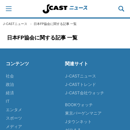
J-CASTニュース
日本FP協会に関する記事 一覧
日本FP協会に関する記事 一覧
コンテンツ
関連サイト
社会
J-CASTニュース
政治
J-CASTトレンド
経済
J-CAST会社ウォッチ
IT
BOOKウォッチ
エンタメ
東京バーゲンマニア
スポーツ
Jタウンネット
メディア
ゼロまる