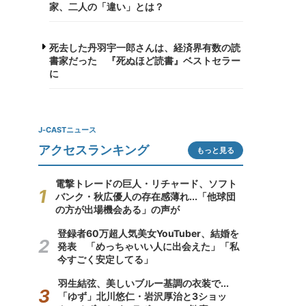
家、二人の「違い」とは？
死去した丹羽宇一郎さんは、経済界有数の読
書家だった 『死ぬほど読書』ベストセラー
に
J-CASTニュース
アクセスランキング
もっと見る
電撃トレードの巨人・リチャード、ソフト
バンク・秋広優人の存在感薄れ...「他球団
の方が出場機会ある」の声が
登録者60万超人気美女YouTuber、結婚を
発表 「めっちゃいい人に出会えた」「私
今すごく安定してる」
羽生結弦、美しいブルー基調の衣装で...
「ゆず」北川悠仁・岩沢厚治と3ショッ