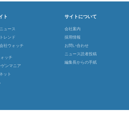
イト
サイトについて
Tニュース
会社案内
Tトレンド
採用情報
ST会社ウォッチ
お問い合わせ
ニュース読者投稿
ウォッチ
編集長からの手紙
ーゲンマニア
ネット
る