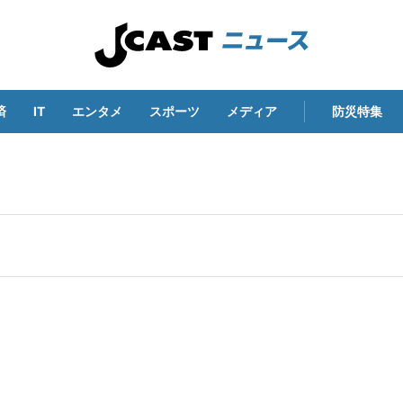
済
IT
エンタメ
スポーツ
メディア
防災特集