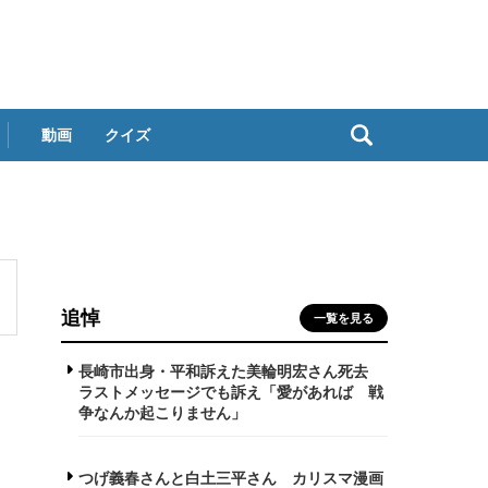
動画
クイズ
追悼
一覧を見る
長崎市出身・平和訴えた美輪明宏さん死去
ラストメッセージでも訴え「愛があれば 戦
争なんか起こりません」
つげ義春さんと白土三平さん カリスマ漫画