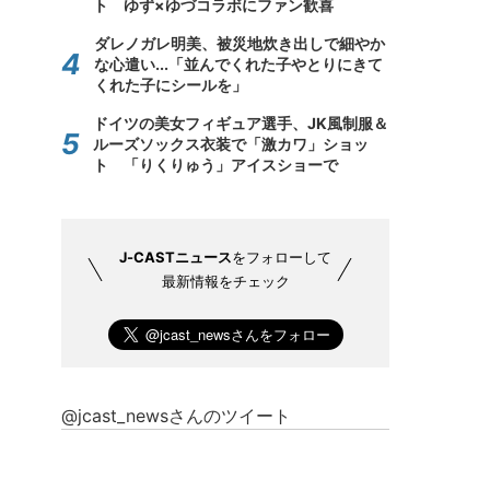
ト ゆず×ゆづコラボにファン歓喜
ダレノガレ明美、被災地炊き出しで細やか
な心遣い...「並んでくれた子やとりにきて
くれた子にシールを」
ドイツの美女フィギュア選手、JK風制服＆
ルーズソックス衣装で「激カワ」ショッ
ト 「りくりゅう」アイスショーで
J-CASTニュース
をフォローして
最新情報をチェック
@jcast_newsさんのツイート