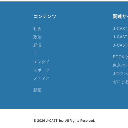
コンテンツ
関連サ
社会
J-CAS
政治
J-CAS
経済
J-CA
IT
BOOK
エンタメ
東京バ
スポーツ
Jタウン
メディア
ゼロま
動画
© 2026 J-CAST, Inc. All Rights Reserved.