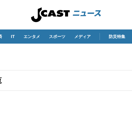
済
IT
エンタメ
スポーツ
メディア
防災特集
覧