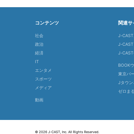
コンテンツ
関連サ
社会
J-CAS
政治
J-CAS
経済
J-CA
IT
BOOK
エンタメ
東京バ
スポーツ
Jタウン
メディア
ゼロま
動画
© 2026 J-CAST, Inc. All Rights Reserved.