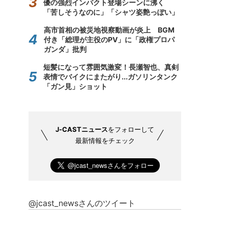
優の強烈インパクト登場シーンに沸く
「苦しそうなのに」「シャツ姿艶っぽい」
高市首相の被災地視察動画が炎上 BGM
付き「総理が主役のPV」に「政権プロパ
ガンダ」批判
短髪になって雰囲気激変！長瀬智也、真剣
表情でバイクにまたがり...ガソリンタンク
「ガン見」ショット
J-CASTニュース
をフォローして
最新情報をチェック
@jcast_newsさんのツイート