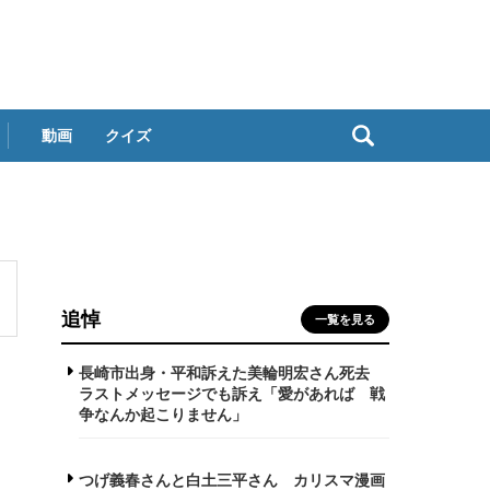
動画
クイズ
追悼
一覧を見る
長崎市出身・平和訴えた美輪明宏さん死去
ラストメッセージでも訴え「愛があれば 戦
争なんか起こりません」
つげ義春さんと白土三平さん カリスマ漫画