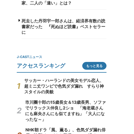
家、二人の「違い」とは？
死去した丹羽宇一郎さんは、経済界有数の読
書家だった 『死ぬほど読書』ベストセラー
に
J-CASTニュース
アクセスランキング
もっと見る
サッカー・ハーランドの美女モデル恋人、
超ミニ丈ワンピで色気ダダ漏れ すらり神
スタイルの美貌
市川團十郎の15歳長女＆13歳長男、ソファ
でリラックス仲良し2ショ 「海老蔵さん
にも麻央さんにも似てますね」「大人にな
ったな～」
NHK朝ドラ「風、薫る」、色気ダダ漏れ俳