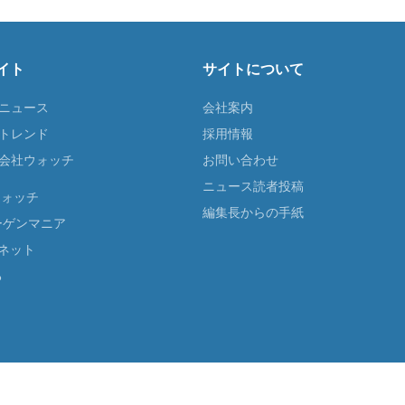
イト
サイトについて
Tニュース
会社案内
Tトレンド
採用情報
ST会社ウォッチ
お問い合わせ
ニュース読者投稿
ウォッチ
編集長からの手紙
ーゲンマニア
ネット
る