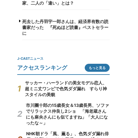
家、二人の「違い」とは？
死去した丹羽宇一郎さんは、経済界有数の読
書家だった 『死ぬほど読書』ベストセラー
に
J-CASTニュース
アクセスランキング
もっと見る
サッカー・ハーランドの美女モデル恋人、
超ミニ丈ワンピで色気ダダ漏れ すらり神
スタイルの美貌
市川團十郎の15歳長女＆13歳長男、ソファ
でリラックス仲良し2ショ 「海老蔵さん
にも麻央さんにも似てますね」「大人にな
ったな～」
NHK朝ドラ「風、薫る」、色気ダダ漏れ俳