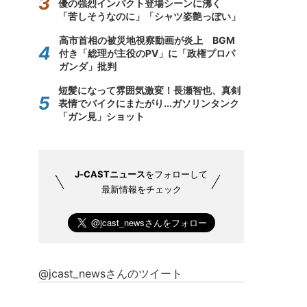
優の強烈インパクト登場シーンに沸く
「苦しそうなのに」「シャツ姿艶っぽい」
高市首相の被災地視察動画が炎上 BGM
付き「総理が主役のPV」に「政権プロパ
ガンダ」批判
短髪になって雰囲気激変！長瀬智也、真剣
表情でバイクにまたがり...ガソリンタンク
「ガン見」ショット
J-CASTニュース
をフォローして
最新情報をチェック
@jcast_newsさんのツイート