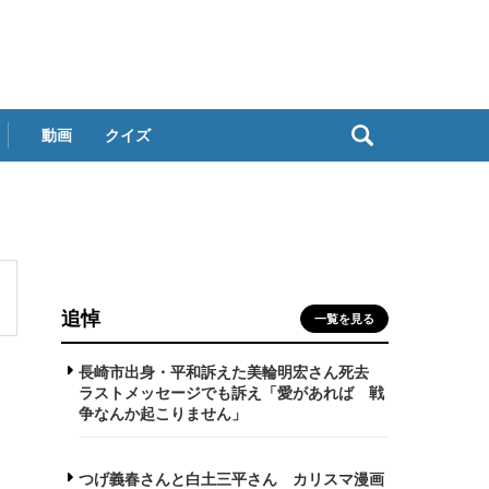
動画
クイズ
追悼
一覧を見る
長崎市出身・平和訴えた美輪明宏さん死去
ラストメッセージでも訴え「愛があれば 戦
争なんか起こりません」
つげ義春さんと白土三平さん カリスマ漫画