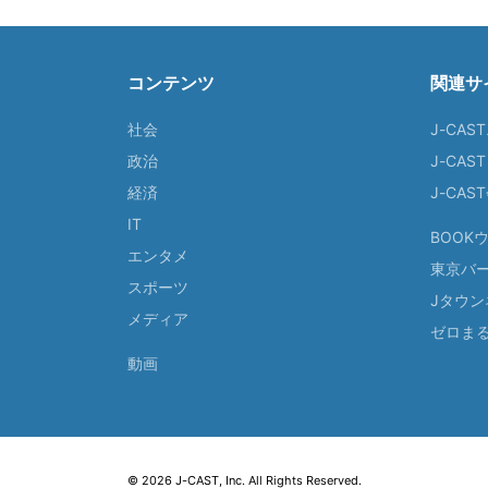
コンテンツ
関連サ
社会
J-CAS
政治
J-CAS
経済
J-CA
IT
BOOK
エンタメ
東京バ
スポーツ
Jタウン
メディア
ゼロま
動画
© 2026 J-CAST, Inc. All Rights Reserved.