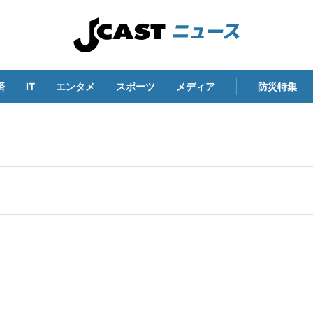
済
IT
エンタメ
スポーツ
メディア
防災特集