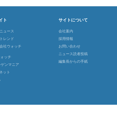
イト
サイトについて
Tニュース
会社案内
Tトレンド
採用情報
ST会社ウォッチ
お問い合わせ
ニュース読者投稿
ウォッチ
編集長からの手紙
ーゲンマニア
ネット
る