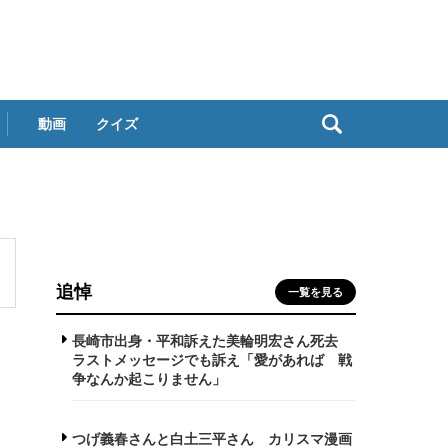
動画
クイズ
追悼
一覧を見る
長崎市出身・平和訴えた美輪明宏さん死去
ラストメッセージでも訴え「愛があれば 戦
争なんか起こりません」
つげ義春さんと白土三平さん カリスマ漫画