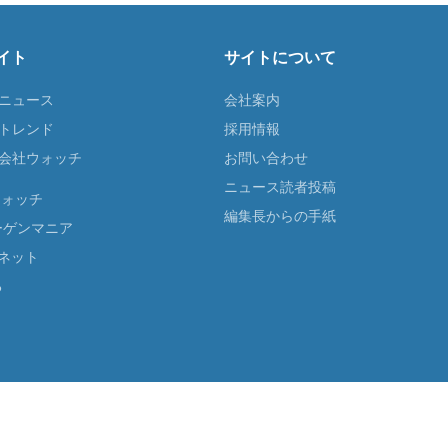
イト
サイトについて
Tニュース
会社案内
Tトレンド
採用情報
ST会社ウォッチ
お問い合わせ
ニュース読者投稿
ウォッチ
編集長からの手紙
ーゲンマニア
ネット
る