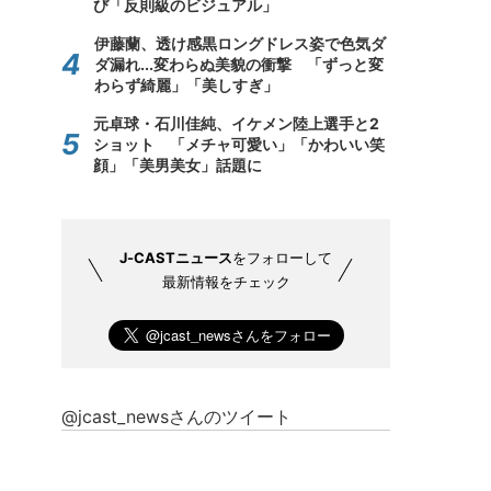
び「反則級のビジュアル」
伊藤蘭、透け感黒ロングドレス姿で色気ダ
ダ漏れ...変わらぬ美貌の衝撃 「ずっと変
わらず綺麗」「美しすぎ」
元卓球・石川佳純、イケメン陸上選手と2
ショット 「メチャ可愛い」「かわいい笑
顔」「美男美女」話題に
J-CASTニュース
をフォローして
最新情報をチェック
@jcast_newsさんのツイート