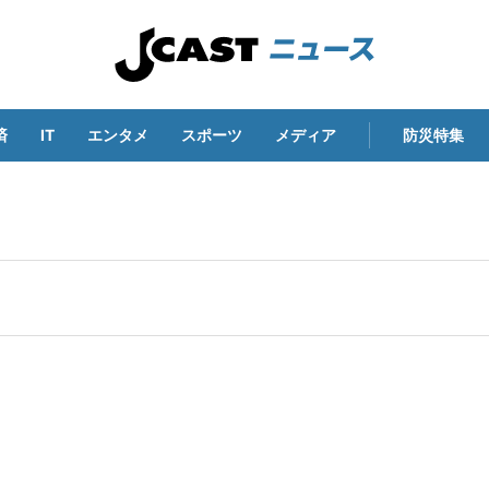
済
IT
エンタメ
スポーツ
メディア
防災特集