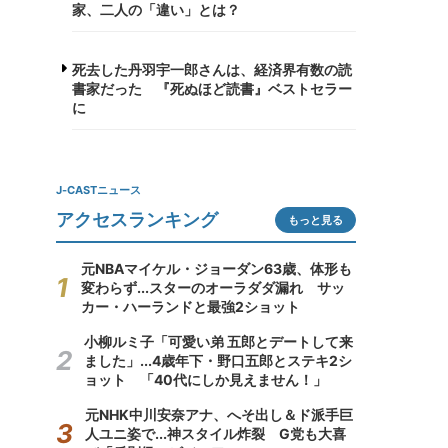
家、二人の「違い」とは？
死去した丹羽宇一郎さんは、経済界有数の読
書家だった 『死ぬほど読書』ベストセラー
に
J-CASTニュース
アクセスランキング
もっと見る
元NBAマイケル・ジョーダン63歳、体形も
変わらず...スターのオーラダダ漏れ サッ
カー・ハーランドと最強2ショット
小柳ルミ子「可愛い弟 五郎とデートして来
ました」...4歳年下・野口五郎とステキ2シ
ョット 「40代にしか見えません！」
元NHK中川安奈アナ、へそ出し＆ド派手巨
人ユニ姿で...神スタイル炸裂 G党も大喜