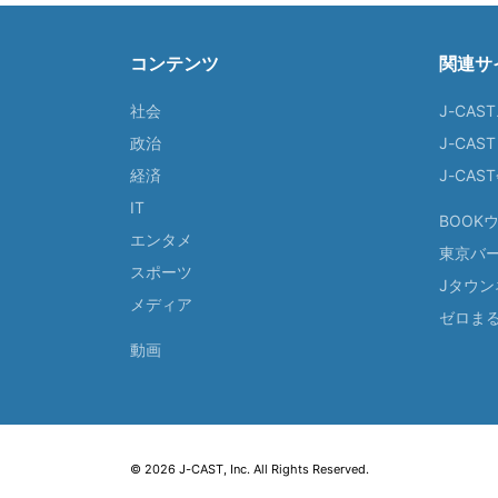
コンテンツ
関連サ
社会
J-CAS
政治
J-CAS
経済
J-CA
IT
BOOK
エンタメ
東京バ
スポーツ
Jタウン
メディア
ゼロま
動画
© 2026 J-CAST, Inc. All Rights Reserved.