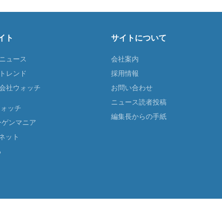
イト
サイトについて
Tニュース
会社案内
Tトレンド
採用情報
ST会社ウォッチ
お問い合わせ
ニュース読者投稿
ウォッチ
編集長からの手紙
ーゲンマニア
ネット
る