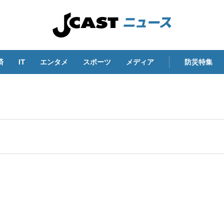
済
IT
エンタメ
スポーツ
メディア
防災特集