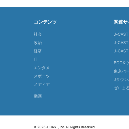
コンテンツ
関連サ
社会
J-CAS
政治
J-CAS
経済
J-CA
IT
BOOK
エンタメ
東京バ
スポーツ
Jタウン
メディア
ゼロま
動画
© 2026 J-CAST, Inc. All Rights Reserved.