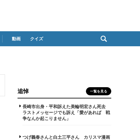
動画
クイズ
追悼
一覧を見る
長崎市出身・平和訴えた美輪明宏さん死去
ラストメッセージでも訴え「愛があれば 戦
争なんか起こりません」
つげ義春さんと白土三平さん カリスマ漫画