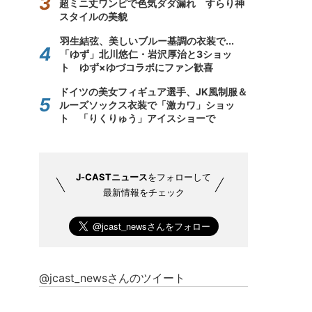
超ミニ丈ワンピで色気ダダ漏れ すらり神
スタイルの美貌
羽生結弦、美しいブルー基調の衣装で...
「ゆず」北川悠仁・岩沢厚治と3ショッ
ト ゆず×ゆづコラボにファン歓喜
ドイツの美女フィギュア選手、JK風制服＆
ルーズソックス衣装で「激カワ」ショッ
ト 「りくりゅう」アイスショーで
J-CASTニュース
をフォローして
最新情報をチェック
@jcast_newsさんのツイート