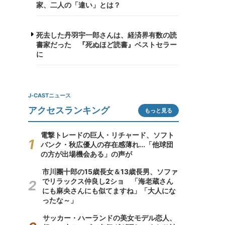
家、二人の「違い」とは？
死去した丹羽宇一郎さんは、経済界有数の読
書家だった 『死ぬほど読書』ベストセラー
に
J-CASTニュース
アクセスランキング
もっと見る
電撃トレードの巨人・リチャード、ソフト
バンク・秋広優人の存在感薄れ...「他球団
の方が出場機会ある」の声が
市川團十郎の15歳長女＆13歳長男、ソファ
でリラックス仲良し2ショ 「海老蔵さん
にも麻央さんにも似てますね」「大人にな
ったな～」
サッカー・ハーランドの美女モデル恋人、