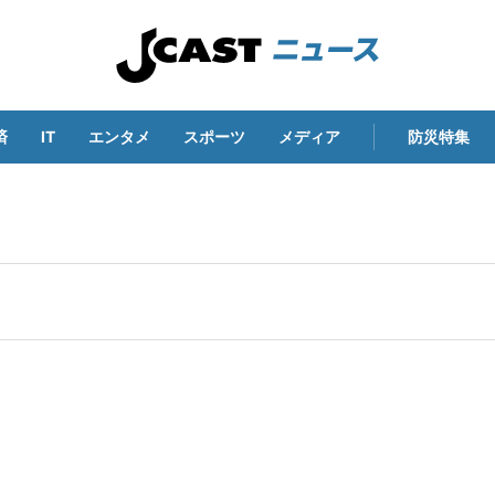
済
IT
エンタメ
スポーツ
メディア
防災特集