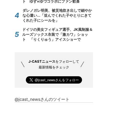
ト ゆず×ゆづコラボにファン歓喜
ダレノガレ明美、被災地炊き出しで細やか
な心遣い...「並んでくれた子やとりにきて
くれた子にシールを」
ドイツの美女フィギュア選手、JK風制服＆
ルーズソックス衣装で「激カワ」ショッ
ト 「りくりゅう」アイスショーで
J-CASTニュース
をフォローして
最新情報をチェック
@jcast_newsさんのツイート