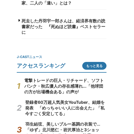
家、二人の「違い」とは？
死去した丹羽宇一郎さんは、経済界有数の読
書家だった 『死ぬほど読書』ベストセラー
に
J-CASTニュース
アクセスランキング
もっと見る
電撃トレードの巨人・リチャード、ソフト
バンク・秋広優人の存在感薄れ...「他球団
の方が出場機会ある」の声が
登録者60万超人気美女YouTuber、結婚を
発表 「めっちゃいい人に出会えた」「私
今すごく安定してる」
羽生結弦、美しいブルー基調の衣装で...
「ゆず」北川悠仁・岩沢厚治と3ショッ