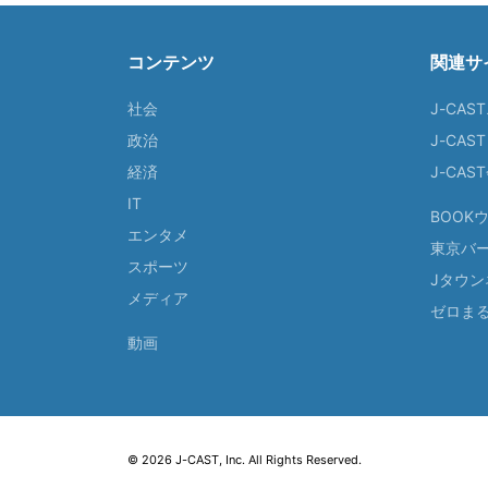
コンテンツ
関連サ
社会
J-CAS
政治
J-CAS
経済
J-CA
IT
BOOK
エンタメ
東京バ
スポーツ
Jタウン
メディア
ゼロま
動画
© 2026 J-CAST, Inc. All Rights Reserved.