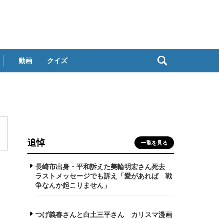
動画
クイズ
追悼
一覧を見る
長崎市出身・平和訴えた美輪明宏さん死去
ラストメッセージでも訴え「愛があれば 戦
争なんか起こりません」
つげ義春さんと白土三平さん カリスマ漫画