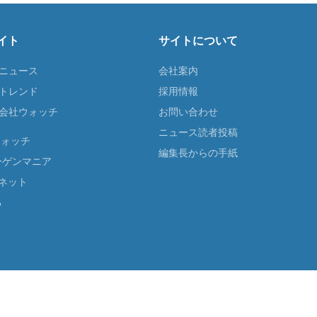
イト
サイトについて
Tニュース
会社案内
Tトレンド
採用情報
ST会社ウォッチ
お問い合わせ
ニュース読者投稿
ウォッチ
編集長からの手紙
ーゲンマニア
ネット
る