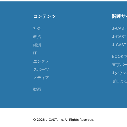
コンテンツ
関連サ
社会
J-CAS
政治
J-CAS
経済
J-CA
IT
BOOK
エンタメ
東京バ
スポーツ
Jタウン
メディア
ゼロま
動画
© 2026 J-CAST, Inc. All Rights Reserved.