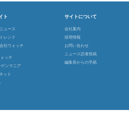
イト
サイトについて
Tニュース
会社案内
Tトレンド
採用情報
ST会社ウォッチ
お問い合わせ
ニュース読者投稿
ウォッチ
編集長からの手紙
ーゲンマニア
ネット
る