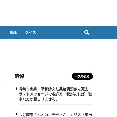
動画
クイズ
追悼
一覧を見る
長崎市出身・平和訴えた美輪明宏さん死去
ラストメッセージでも訴え「愛があれば 戦
争なんか起こりません」
つげ義春さんと白土三平さん カリスマ漫画