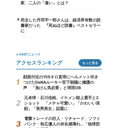
家、二人の「違い」とは？
死去した丹羽宇一郎さんは、経済界有数の読
書家だった 『死ぬほど読書』ベストセラー
に
J-CASTニュース
アクセスランキング
もっと見る
顔面付近の155キロ直球にヘルメット叩き
つけたDeNAルーキー宮下朝陽に擁護の
声 「負けん気必要」と球団OB
元卓球・石川佳純、イケメン陸上選手と2
ショット 「メチャ可愛い」「かわいい笑
顔」「美男美女」話題に
電撃トレードの巨人・リチャード、ソフト
バンク・秋広優人の存在感薄れ...「他球団