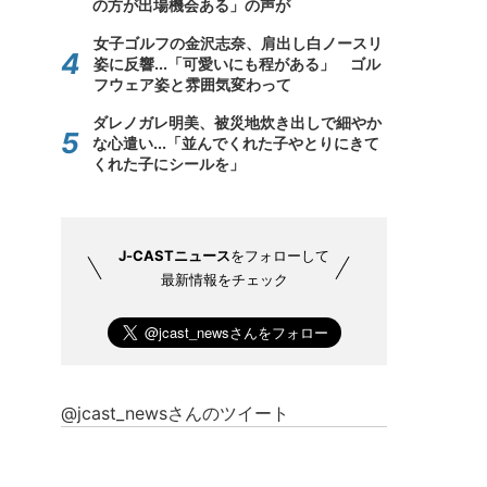
の方が出場機会ある」の声が
女子ゴルフの金沢志奈、肩出し白ノースリ
姿に反響...「可愛いにも程がある」 ゴル
フウェア姿と雰囲気変わって
ダレノガレ明美、被災地炊き出しで細やか
な心遣い...「並んでくれた子やとりにきて
くれた子にシールを」
J-CASTニュース
をフォローして
最新情報をチェック
@jcast_newsさんのツイート