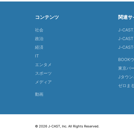
コンテンツ
関連サ
社会
J-CAS
政治
J-CAS
経済
J-CA
IT
BOOK
エンタメ
東京バ
スポーツ
Jタウン
メディア
ゼロま
動画
© 2026 J-CAST, Inc. All Rights Reserved.