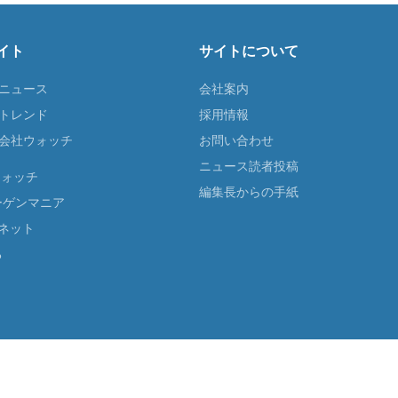
イト
サイトについて
Tニュース
会社案内
Tトレンド
採用情報
ST会社ウォッチ
お問い合わせ
ニュース読者投稿
ウォッチ
編集長からの手紙
ーゲンマニア
ネット
る