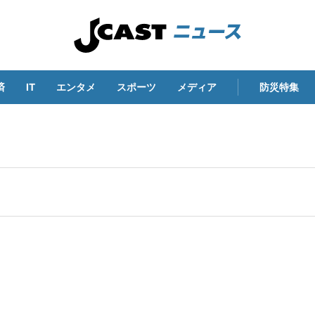
済
IT
エンタメ
スポーツ
メディア
防災特集