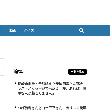
動画
クイズ
追悼
一覧を見る
長崎市出身・平和訴えた美輪明宏さん死去
ラストメッセージでも訴え「愛があれば 戦
争なんか起こりません」
つげ義春さんと白土三平さん カリスマ漫画