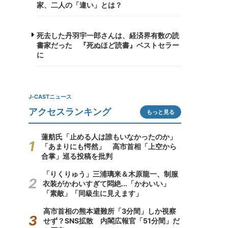
家、二人の「違い」とは？
死去した丹羽宇一郎さんは、経済界有数の読
書家だった 『死ぬほど読書』ベストセラー
に
J-CASTニュース
アクセスランキング
もっと見る
蓮舫氏「止める人は誰もいなかったのか」
「あまりにも愕然」 高市首相「上空から
合掌」巡る投稿を批判
「りくりゅう」三浦璃来＆木原龍一、制服
衣装がかわいすぎて悶絶...「かわいい」
「素敵」「同級生に見えます」
高市首相の熊本避難所「3分間」しか視察
せず？SNS拡散 内閣広報官「51分間」だ