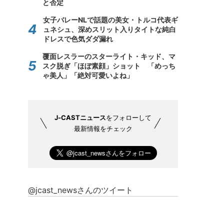
と否定
女子バレーNLで話題の美女・トルコ代表ギ
ュネシュ、深めスリット入りタイトな純白
ドレスで色気ダダ漏れ
覆面レスラーのスターライト・キッド、マ
スク脱ぎ「ほぼ素顔」ショット 「めっち
ゃ美人」「絶対可愛いよね」
J-CASTニュース
をフォローして
最新情報をチェック
@jcast_newsさんのツイート