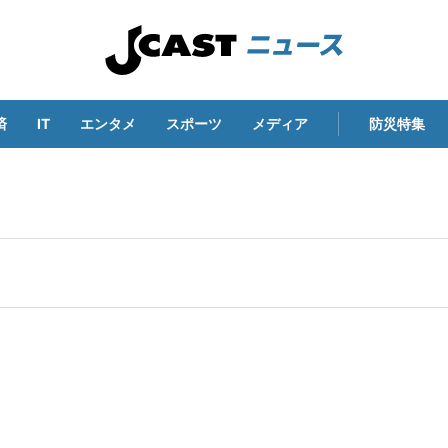
済
IT
エンタメ
スポーツ
メディア
防災特集