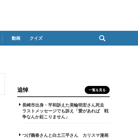
動画
クイズ
追悼
一覧を見る
長崎市出身・平和訴えた美輪明宏さん死去
ラストメッセージでも訴え「愛があれば 戦
争なんか起こりません」
つげ義春さんと白土三平さん カリスマ漫画