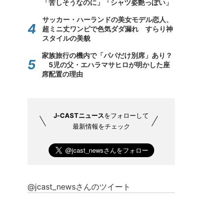
「苦しそうなのに」「シャツ姿艶っぽい」
サッカー・ハーランドの美女モデル恋人、
超ミニ丈ワンピで色気ダダ漏れ すらり神
スタイルの美貌
家族旅行の機内で「パパだけ別席」あり？
5児の父・エハラマサヒロが明かした座
席配置の理由
J-CASTニュース
をフォローして
最新情報をチェック
@jcast_newsさんのツイート