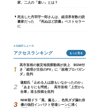
家、二人の「違い」とは？
死去した丹羽宇一郎さんは、経済界有数の読
書家だった 『死ぬほど読書』ベストセラー
に
J-CASTニュース
アクセスランキング
もっと見る
高市首相の被災地視察動画が炎上 BGM付
き「総理が主役のPV」に「政権プロパガン
ダ」批判
蓮舫氏「止める人は誰もいなかったのか」
「あまりにも愕然」 高市首相「上空から
合掌」巡る投稿を批判
NHK朝ドラ「風、薫る」、色気ダダ漏れ俳
優の強烈インパクト登場シーンに沸く