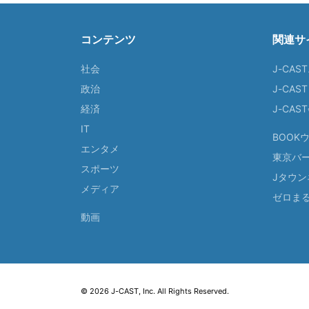
コンテンツ
関連サ
社会
J-CAS
政治
J-CAS
経済
J-CA
IT
BOOK
エンタメ
東京バ
スポーツ
Jタウン
メディア
ゼロま
動画
© 2026 J-CAST, Inc. All Rights Reserved.