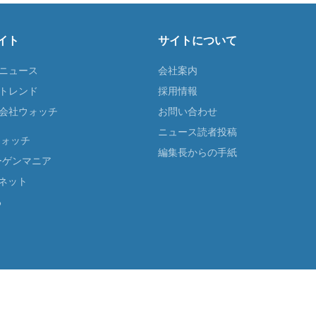
イト
サイトについて
Tニュース
会社案内
Tトレンド
採用情報
ST会社ウォッチ
お問い合わせ
ニュース読者投稿
ウォッチ
編集長からの手紙
ーゲンマニア
ネット
る