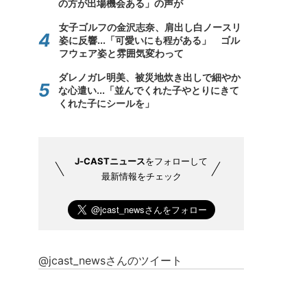
の方が出場機会ある」の声が
女子ゴルフの金沢志奈、肩出し白ノースリ
姿に反響...「可愛いにも程がある」 ゴル
フウェア姿と雰囲気変わって
ダレノガレ明美、被災地炊き出しで細やか
な心遣い...「並んでくれた子やとりにきて
くれた子にシールを」
J-CASTニュース
をフォローして
最新情報をチェック
@jcast_newsさんのツイート