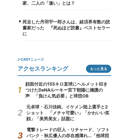
家、二人の「違い」とは？
死去した丹羽宇一郎さんは、経済界有数の読
書家だった 『死ぬほど読書』ベストセラー
に
J-CASTニュース
アクセスランキング
もっと見る
顔面付近の155キロ直球にヘルメット叩き
つけたDeNAルーキー宮下朝陽に擁護の
声 「負けん気必要」と球団OB
元卓球・石川佳純、イケメン陸上選手と2
ショット 「メチャ可愛い」「かわいい笑
顔」「美男美女」話題に
電撃トレードの巨人・リチャード、ソフト
バンク・秋広優人の存在感薄れ...「他球団