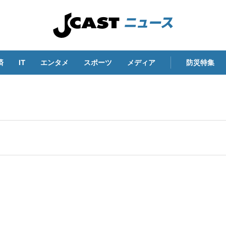
済
IT
エンタメ
スポーツ
メディア
防災特集