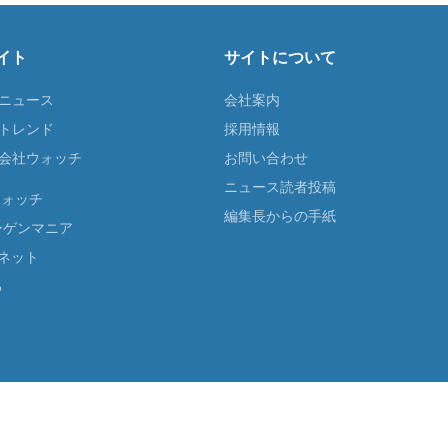
イト
サイトについて
Tニュース
会社案内
Tトレンド
採用情報
ST会社ウォッチ
お問い合わせ
ニュース読者投稿
ウォッチ
編集長からの手紙
ーゲンマニア
ネット
る