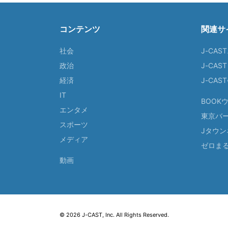
コンテンツ
関連サ
社会
J-CAS
政治
J-CAS
経済
J-CA
IT
BOOK
エンタメ
東京バ
スポーツ
Jタウン
メディア
ゼロま
動画
© 2026 J-CAST, Inc. All Rights Reserved.