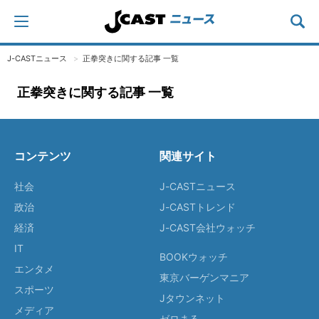
J-CASTニュース
正拳突きに関する記事 一覧
正拳突きに関する記事 一覧
コンテンツ
関連サイト
社会
J-CASTニュース
政治
J-CASTトレンド
経済
J-CAST会社ウォッチ
IT
BOOKウォッチ
エンタメ
東京バーゲンマニア
スポーツ
Jタウンネット
メディア
ゼロまる