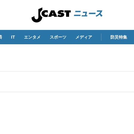
済
IT
エンタメ
スポーツ
メディア
防災特集