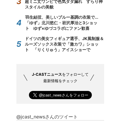
超ミニ丈ワンピで色気ダダ漏れ すらり神
スタイルの美貌
羽生結弦、美しいブルー基調の衣装で...
「ゆず」北川悠仁・岩沢厚治と3ショッ
ト ゆず×ゆづコラボにファン歓喜
ドイツの美女フィギュア選手、JK風制服＆
ルーズソックス衣装で「激カワ」ショッ
ト 「りくりゅう」アイスショーで
J-CASTニュース
をフォローして
最新情報をチェック
@jcast_newsさんのツイート