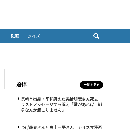
動画
クイズ
追悼
一覧を見る
長崎市出身・平和訴えた美輪明宏さん死去
ラストメッセージでも訴え「愛があれば 戦
争なんか起こりません」
つげ義春さんと白土三平さん カリスマ漫画