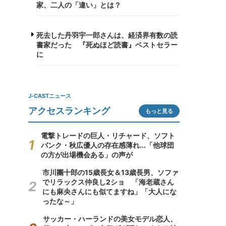
家、二人の「違い」とは？
死去した丹羽宇一郎さんは、経済界有数の読
書家だった 『死ぬほど読書』ベストセラー
に
J-CASTニュース
アクセスランキング
もっと見る
電撃トレードの巨人・リチャード、ソフト
バンク・秋広優人の存在感薄れ...「他球団
の方が出場機会ある」の声が
市川團十郎の15歳長女＆13歳長男、ソファ
でリラックス仲良し2ショ 「海老蔵さん
にも麻央さんにも似てますね」「大人にな
ったな～」
サッカー・ハーランドの美女モデル恋人、