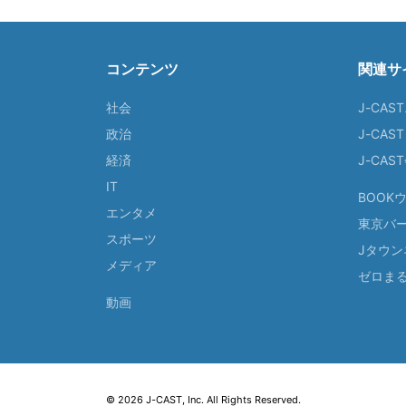
コンテンツ
関連サ
社会
J-CAS
政治
J-CAS
経済
J-CA
IT
BOOK
エンタメ
東京バ
スポーツ
Jタウン
メディア
ゼロま
動画
© 2026 J-CAST, Inc. All Rights Reserved.