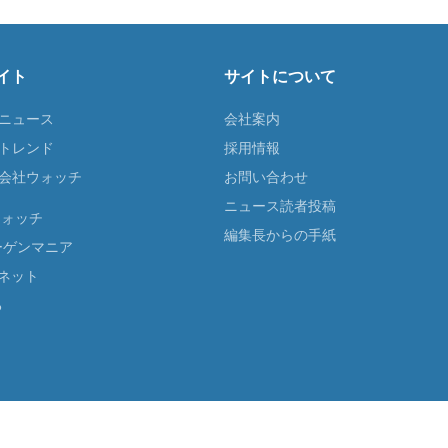
イト
サイトについて
Tニュース
会社案内
Tトレンド
採用情報
ST会社ウォッチ
お問い合わせ
ニュース読者投稿
ウォッチ
編集長からの手紙
ーゲンマニア
ネット
る