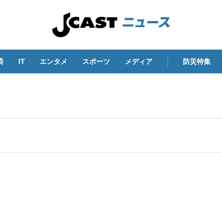
済
IT
エンタメ
スポーツ
メディア
防災特集