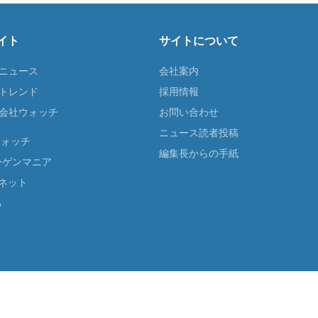
イト
サイトについて
Tニュース
会社案内
Tトレンド
採用情報
ST会社ウォッチ
お問い合わせ
ニュース読者投稿
ウォッチ
編集長からの手紙
ーゲンマニア
ネット
る