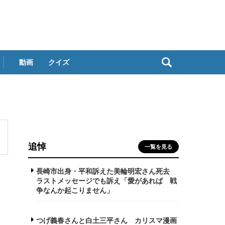
動画
クイズ
追悼
一覧を見る
長崎市出身・平和訴えた美輪明宏さん死去
ラストメッセージでも訴え「愛があれば 戦
争なんか起こりません」
つげ義春さんと白土三平さん カリスマ漫画