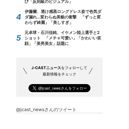
び「反則級のビジュアル」
伊藤蘭、透け感黒ロングドレス姿で色気ダ
ダ漏れ...変わらぬ美貌の衝撃 「ずっと変
わらず綺麗」「美しすぎ」
元卓球・石川佳純、イケメン陸上選手と2
ショット 「メチャ可愛い」「かわいい笑
顔」「美男美女」話題に
J-CASTニュース
をフォローして
最新情報をチェック
@jcast_newsさんのツイート