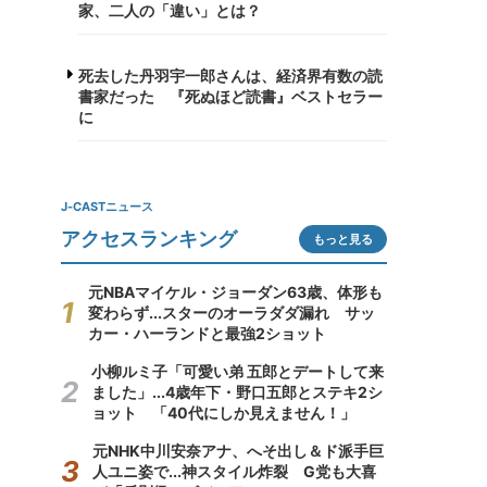
家、二人の「違い」とは？
死去した丹羽宇一郎さんは、経済界有数の読
書家だった 『死ぬほど読書』ベストセラー
に
J-CASTニュース
アクセスランキング
もっと見る
元NBAマイケル・ジョーダン63歳、体形も
変わらず...スターのオーラダダ漏れ サッ
カー・ハーランドと最強2ショット
小柳ルミ子「可愛い弟 五郎とデートして来
ました」...4歳年下・野口五郎とステキ2シ
ョット 「40代にしか見えません！」
元NHK中川安奈アナ、へそ出し＆ド派手巨
人ユニ姿で...神スタイル炸裂 G党も大喜