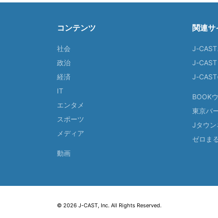
コンテンツ
関連サ
社会
J-CAS
政治
J-CAS
経済
J-CA
IT
BOOK
エンタメ
東京バ
スポーツ
Jタウン
メディア
ゼロま
動画
© 2026 J-CAST, Inc. All Rights Reserved.