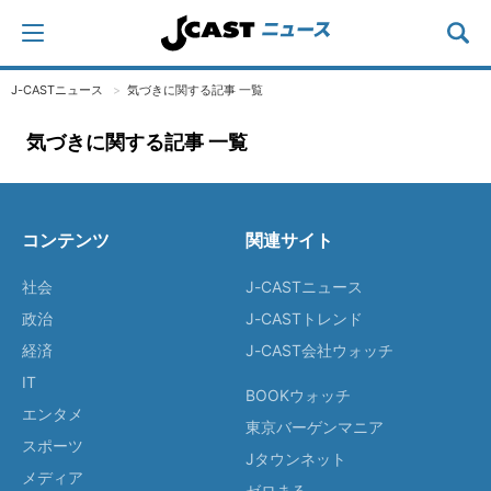
J-CASTニュース
気づきに関する記事 一覧
気づきに関する記事 一覧
コンテンツ
関連サイト
社会
J-CASTニュース
政治
J-CASTトレンド
経済
J-CAST会社ウォッチ
IT
BOOKウォッチ
エンタメ
東京バーゲンマニア
スポーツ
Jタウンネット
メディア
ゼロまる