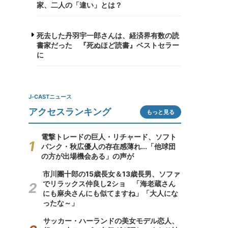
家、二人の「違い」とは？
死去した丹羽宇一郎さんは、経済界有数の読
書家だった 『死ぬほど読書』ベストセラー
に
J-CASTニュース
アクセスランキング
もっと見る
電撃トレードの巨人・リチャード、ソフト
バンク・秋広優人の存在感薄れ...「他球団
の方が出場機会ある」の声が
市川團十郎の15歳長女＆13歳長男、ソファ
でリラックス仲良し2ショ 「海老蔵さん
にも麻央さんにも似てますね」「大人にな
ったな～」
サッカー・ハーランドの美女モデル恋人、