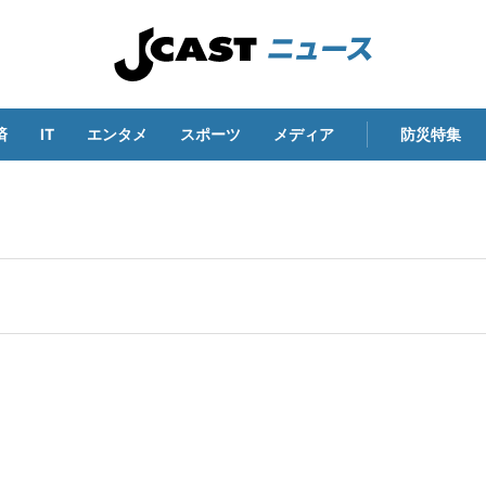
済
IT
エンタメ
スポーツ
メディア
防災特集