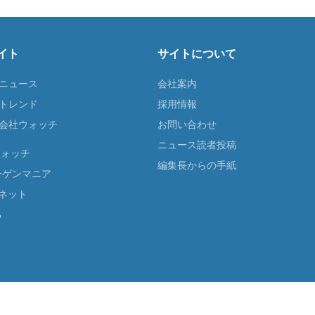
イト
サイトについて
Tニュース
会社案内
Tトレンド
採用情報
ST会社ウォッチ
お問い合わせ
ニュース読者投稿
ウォッチ
編集長からの手紙
ーゲンマニア
ネット
る