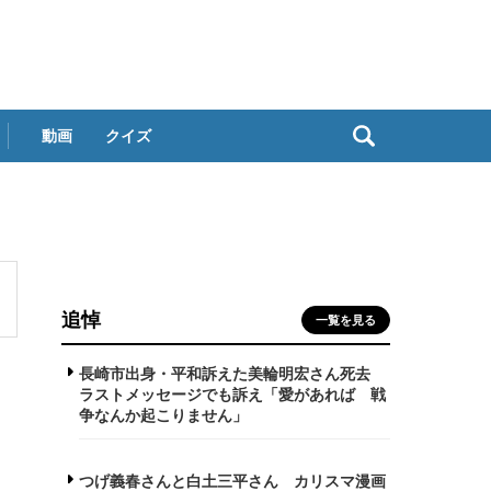
動画
クイズ
追悼
一覧を見る
長崎市出身・平和訴えた美輪明宏さん死去
ラストメッセージでも訴え「愛があれば 戦
争なんか起こりません」
つげ義春さんと白土三平さん カリスマ漫画