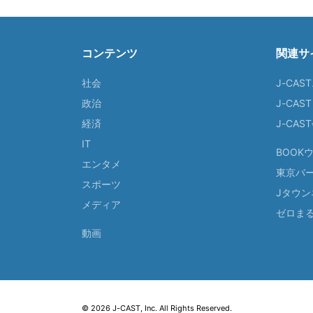
コンテンツ
関連サ
社会
J-CAS
政治
J-CAS
経済
J-CA
IT
BOOK
エンタメ
東京バ
スポーツ
Jタウン
メディア
ゼロま
動画
© 2026 J-CAST, Inc. All Rights Reserved.