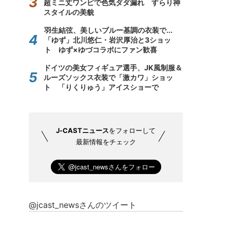
超ミニ丈ワンピで色気ダダ漏れ すらり神
スタイルの美貌
羽生結弦、美しいブルー基調の衣装で...
「ゆず」北川悠仁・岩沢厚治と3ショッ
ト ゆず×ゆづコラボにファン歓喜
ドイツの美女フィギュア選手、JK風制服＆
ルーズソックス衣装で「激カワ」ショッ
ト 「りくりゅう」アイスショーで
J-CASTニュース
をフォローして
最新情報をチェック
@jcast_newsさんのツイート