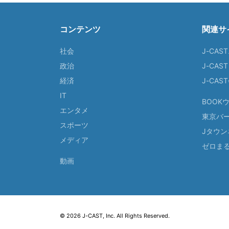
コンテンツ
関連サ
社会
J-CAS
政治
J-CAS
経済
J-CA
IT
BOOK
エンタメ
東京バ
スポーツ
Jタウン
メディア
ゼロま
動画
© 2026 J-CAST, Inc. All Rights Reserved.