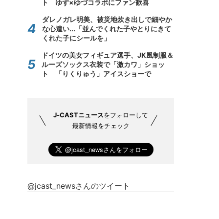
ト ゆず×ゆづコラボにファン歓喜
ダレノガレ明美、被災地炊き出しで細やか
な心遣い...「並んでくれた子やとりにきて
くれた子にシールを」
ドイツの美女フィギュア選手、JK風制服＆
ルーズソックス衣装で「激カワ」ショッ
ト 「りくりゅう」アイスショーで
J-CASTニュース
をフォローして
最新情報をチェック
@jcast_newsさんのツイート