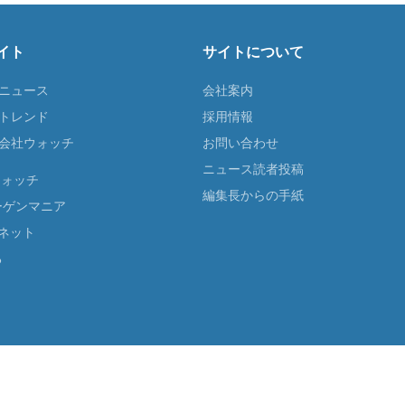
イト
サイトについて
Tニュース
会社案内
Tトレンド
採用情報
ST会社ウォッチ
お問い合わせ
ニュース読者投稿
ウォッチ
編集長からの手紙
ーゲンマニア
ネット
る