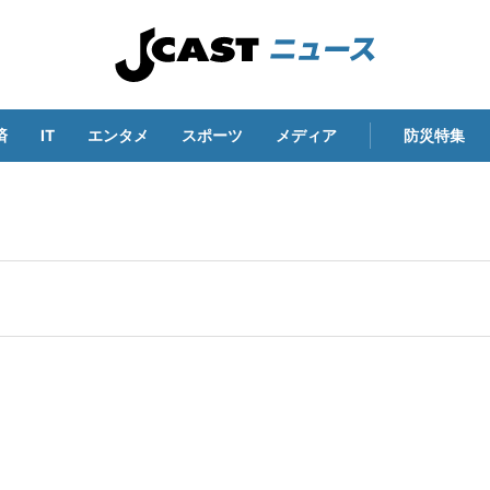
済
IT
エンタメ
スポーツ
メディア
防災特集