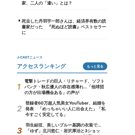
家、二人の「違い」とは？
死去した丹羽宇一郎さんは、経済界有数の読
書家だった 『死ぬほど読書』ベストセラー
に
J-CASTニュース
アクセスランキング
もっと見る
電撃トレードの巨人・リチャード、ソフト
バンク・秋広優人の存在感薄れ...「他球団
の方が出場機会ある」の声が
登録者60万超人気美女YouTuber、結婚を
発表 「めっちゃいい人に出会えた」「私
今すごく安定してる」
羽生結弦、美しいブルー基調の衣装で...
「ゆず」北川悠仁・岩沢厚治と3ショッ