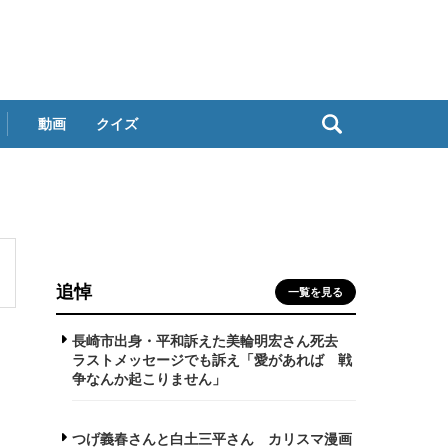
動画
クイズ
追悼
一覧を見る
長崎市出身・平和訴えた美輪明宏さん死去
ラストメッセージでも訴え「愛があれば 戦
争なんか起こりません」
つげ義春さんと白土三平さん カリスマ漫画