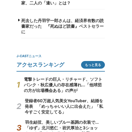
家、二人の「違い」とは？
死去した丹羽宇一郎さんは、経済界有数の読
書家だった 『死ぬほど読書』ベストセラー
に
J-CASTニュース
アクセスランキング
もっと見る
電撃トレードの巨人・リチャード、ソフト
バンク・秋広優人の存在感薄れ...「他球団
の方が出場機会ある」の声が
登録者60万超人気美女YouTuber、結婚を
発表 「めっちゃいい人に出会えた」「私
今すごく安定してる」
羽生結弦、美しいブルー基調の衣装で...
「ゆず」北川悠仁・岩沢厚治と3ショッ