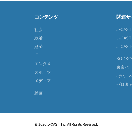
コンテンツ
関連サ
社会
J-CAS
政治
J-CAS
経済
J-CA
IT
BOOK
エンタメ
東京バ
スポーツ
Jタウン
メディア
ゼロま
動画
© 2026 J-CAST, Inc. All Rights Reserved.