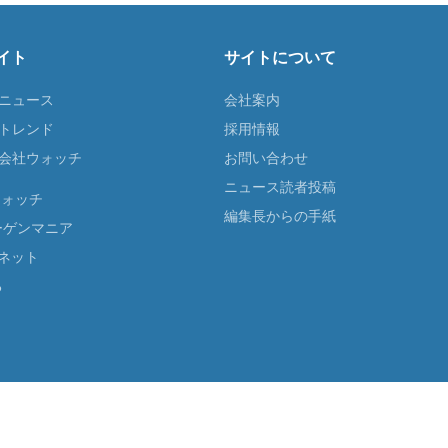
イト
サイトについて
Tニュース
会社案内
Tトレンド
採用情報
ST会社ウォッチ
お問い合わせ
ニュース読者投稿
ウォッチ
編集長からの手紙
ーゲンマニア
ネット
る