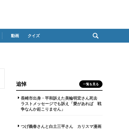
動画
クイズ
追悼
一覧を見る
長崎市出身・平和訴えた美輪明宏さん死去
ラストメッセージでも訴え「愛があれば 戦
争なんか起こりません」
つげ義春さんと白土三平さん カリスマ漫画