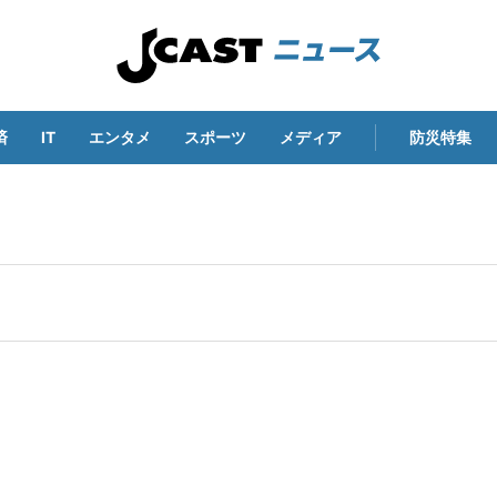
済
IT
エンタメ
スポーツ
メディア
防災特集