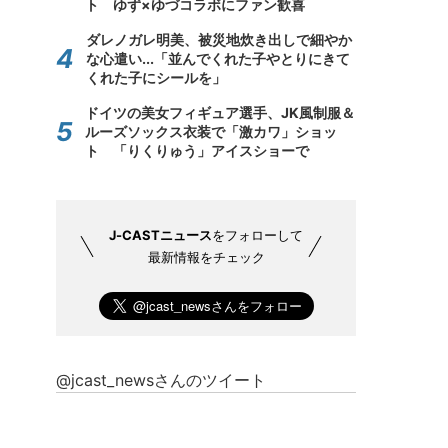
ト ゆず×ゆづコラボにファン歓喜
ダレノガレ明美、被災地炊き出しで細やか
な心遣い...「並んでくれた子やとりにきて
くれた子にシールを」
ドイツの美女フィギュア選手、JK風制服＆
ルーズソックス衣装で「激カワ」ショッ
ト 「りくりゅう」アイスショーで
J-CASTニュース
をフォローして
最新情報をチェック
@jcast_newsさんのツイート