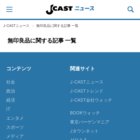
J-CASTニュース
無印良品に関する記事 一覧
無印良品に関する記事 一覧
コンテンツ
関連サイト
社会
J-CASTニュース
政治
J-CASTトレンド
経済
J-CAST会社ウォッチ
IT
BOOKウォッチ
エンタメ
東京バーゲンマニア
スポーツ
Jタウンネット
メディア
ゼロまる