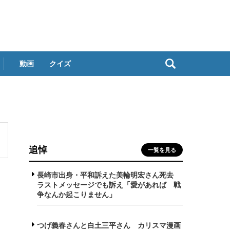
動画
クイズ
追悼
一覧を見る
長崎市出身・平和訴えた美輪明宏さん死去
ラストメッセージでも訴え「愛があれば 戦
争なんか起こりません」
つげ義春さんと白土三平さん カリスマ漫画