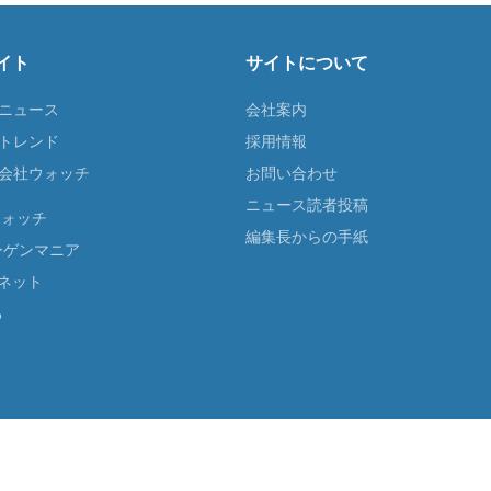
イト
サイトについて
Tニュース
会社案内
Tトレンド
採用情報
ST会社ウォッチ
お問い合わせ
ニュース読者投稿
ウォッチ
編集長からの手紙
ーゲンマニア
ネット
る