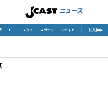
済
IT
エンタメ
スポーツ
メディア
防災特集
覧