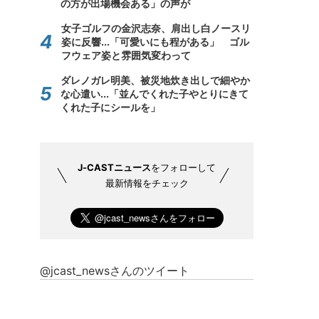
の方が出場機会ある」の声が
女子ゴルフの金沢志奈、肩出し白ノースリ
姿に反響...「可愛いにも程がある」 ゴル
フウェア姿と雰囲気変わって
ダレノガレ明美、被災地炊き出しで細やか
な心遣い...「並んでくれた子やとりにきて
くれた子にシールを」
J-CASTニュース
をフォローして
最新情報をチェック
@jcast_newsさんのツイート