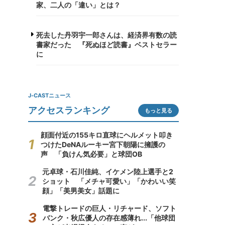
家、二人の「違い」とは？
死去した丹羽宇一郎さんは、経済界有数の読
書家だった 『死ぬほど読書』ベストセラー
に
J-CASTニュース
アクセスランキング
もっと見る
顔面付近の155キロ直球にヘルメット叩き
つけたDeNAルーキー宮下朝陽に擁護の
声 「負けん気必要」と球団OB
元卓球・石川佳純、イケメン陸上選手と2
ショット 「メチャ可愛い」「かわいい笑
顔」「美男美女」話題に
電撃トレードの巨人・リチャード、ソフト
バンク・秋広優人の存在感薄れ...「他球団