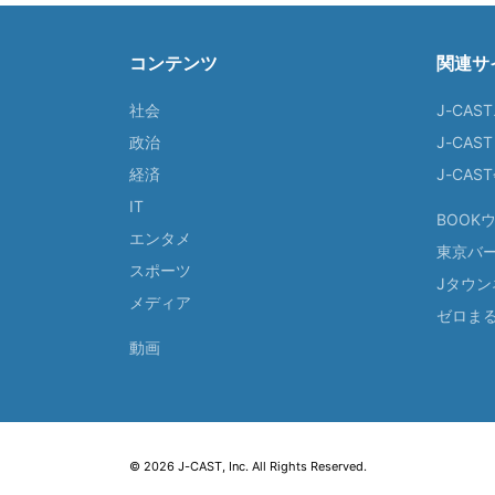
コンテンツ
関連サ
社会
J-CAS
政治
J-CAS
経済
J-CA
IT
BOOK
エンタメ
東京バ
スポーツ
Jタウン
メディア
ゼロま
動画
© 2026 J-CAST, Inc. All Rights Reserved.