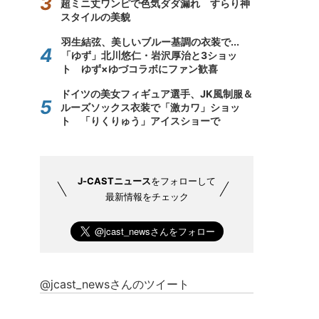
超ミニ丈ワンピで色気ダダ漏れ すらり神
スタイルの美貌
羽生結弦、美しいブルー基調の衣装で...
「ゆず」北川悠仁・岩沢厚治と3ショッ
ト ゆず×ゆづコラボにファン歓喜
ドイツの美女フィギュア選手、JK風制服＆
ルーズソックス衣装で「激カワ」ショッ
ト 「りくりゅう」アイスショーで
J-CASTニュース
をフォローして
最新情報をチェック
@jcast_newsさんのツイート