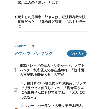
家、二人の「違い」とは？
死去した丹羽宇一郎さんは、経済界有数の読
書家だった 『死ぬほど読書』ベストセラー
に
J-CASTニュース
アクセスランキング
もっと見る
電撃トレードの巨人・リチャード、ソフト
バンク・秋広優人の存在感薄れ...「他球団
の方が出場機会ある」の声が
市川團十郎の15歳長女＆13歳長男、ソファ
でリラックス仲良し2ショ 「海老蔵さん
にも麻央さんにも似てますね」「大人にな
ったな～」
サッカー・ハーランドの美女モデル恋人、