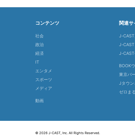
コンテンツ
関連サ
社会
J-CAS
政治
J-CAS
経済
J-CA
IT
BOOK
エンタメ
東京バ
スポーツ
Jタウン
メディア
ゼロま
動画
© 2026 J-CAST, Inc. All Rights Reserved.