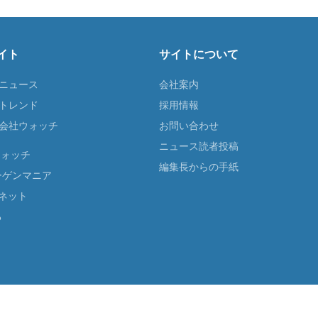
イト
サイトについて
Tニュース
会社案内
Tトレンド
採用情報
ST会社ウォッチ
お問い合わせ
ニュース読者投稿
ウォッチ
編集長からの手紙
ーゲンマニア
ネット
る