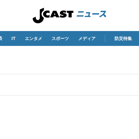
済
IT
エンタメ
スポーツ
メディア
防災特集