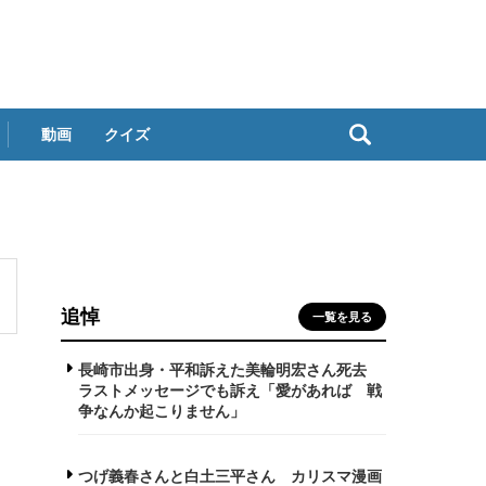
動画
クイズ
追悼
一覧を見る
長崎市出身・平和訴えた美輪明宏さん死去
ラストメッセージでも訴え「愛があれば 戦
争なんか起こりません」
つげ義春さんと白土三平さん カリスマ漫画