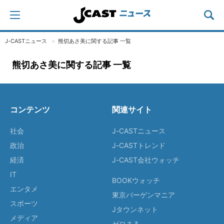
J-CASTニュース
熊切あさ美に関する記事 一覧
熊切あさ美に関する記事 一覧
コンテンツ
関連サイト
社会
J-CASTニュース
政治
J-CASTトレンド
経済
J-CAST会社ウォッチ
IT
BOOKウォッチ
エンタメ
東京バーゲンマニア
スポーツ
Jタウンネット
メディア
ゼロまる