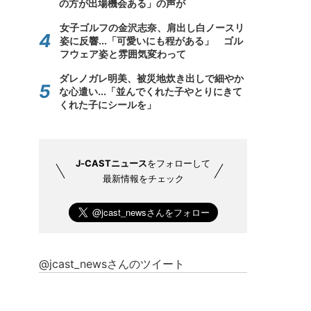
の方が出場機会ある」の声が
女子ゴルフの金沢志奈、肩出し白ノースリ
姿に反響...「可愛いにも程がある」 ゴル
フウェア姿と雰囲気変わって
ダレノガレ明美、被災地炊き出しで細やか
な心遣い...「並んでくれた子やとりにきて
くれた子にシールを」
J-CASTニュース
をフォローして
最新情報をチェック
@jcast_newsさんのツイート