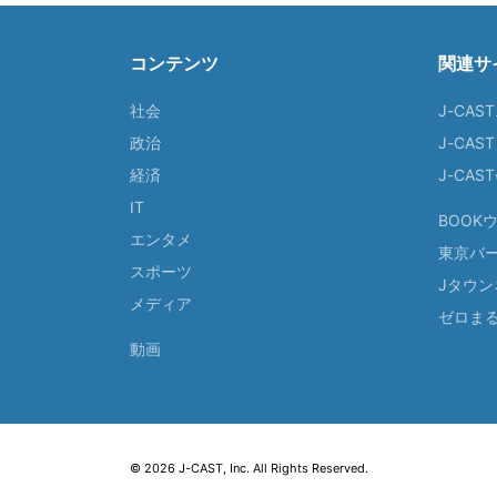
コンテンツ
関連サ
社会
J-CAS
政治
J-CAS
経済
J-CA
IT
BOOK
エンタメ
東京バ
スポーツ
Jタウン
メディア
ゼロま
動画
© 2026 J-CAST, Inc. All Rights Reserved.