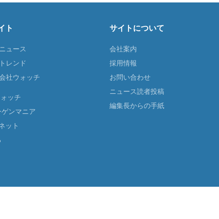
イト
サイトについて
Tニュース
会社案内
Tトレンド
採用情報
ST会社ウォッチ
お問い合わせ
ニュース読者投稿
ウォッチ
編集長からの手紙
ーゲンマニア
ネット
る