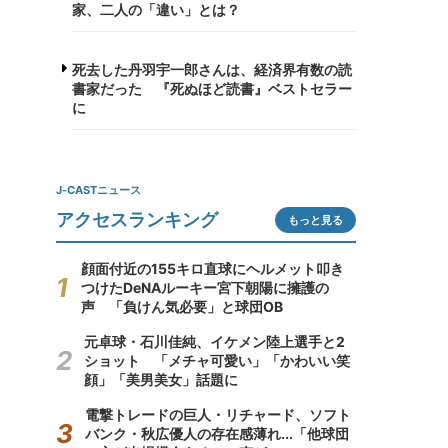
家、二人の「違い」とは？
死去した丹羽宇一郎さんは、経済界有数の読
書家だった 『死ぬほど読書』ベストセラー
に
J-CASTニュース
アクセスランキング
もっと見る
顔面付近の155キロ直球にヘルメット叩き
つけたDeNAルーキー宮下朝陽に擁護の
声 「負けん気必要」と球団OB
元卓球・石川佳純、イケメン陸上選手と2
ショット 「メチャ可愛い」「かわいい笑
顔」「美男美女」話題に
電撃トレードの巨人・リチャード、ソフト
バンク・秋広優人の存在感薄れ...「他球団