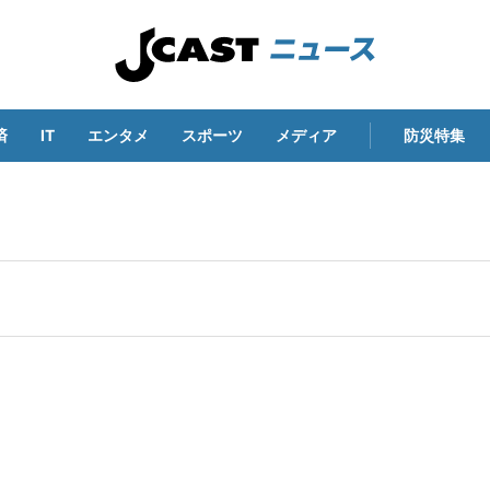
済
IT
エンタメ
スポーツ
メディア
防災特集