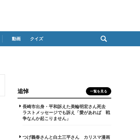
動画
クイズ
追悼
一覧を見る
長崎市出身・平和訴えた美輪明宏さん死去
ラストメッセージでも訴え「愛があれば 戦
争なんか起こりません」
つげ義春さんと白土三平さん カリスマ漫画