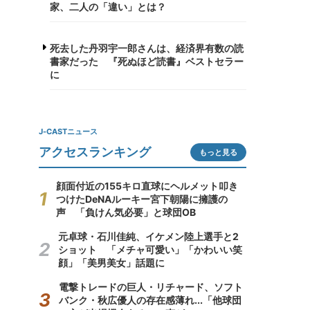
家、二人の「違い」とは？
死去した丹羽宇一郎さんは、経済界有数の読
書家だった 『死ぬほど読書』ベストセラー
に
J-CASTニュース
アクセスランキング
もっと見る
顔面付近の155キロ直球にヘルメット叩き
つけたDeNAルーキー宮下朝陽に擁護の
声 「負けん気必要」と球団OB
元卓球・石川佳純、イケメン陸上選手と2
ショット 「メチャ可愛い」「かわいい笑
顔」「美男美女」話題に
電撃トレードの巨人・リチャード、ソフト
バンク・秋広優人の存在感薄れ...「他球団