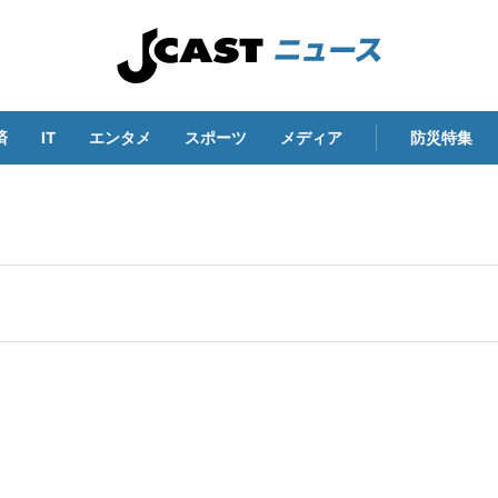
済
IT
エンタメ
スポーツ
メディア
防災特集