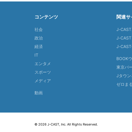
コンテンツ
関連サ
社会
J-CAS
政治
J-CAS
経済
J-CA
IT
BOOK
エンタメ
東京バ
スポーツ
Jタウン
メディア
ゼロま
動画
© 2026 J-CAST, Inc. All Rights Reserved.