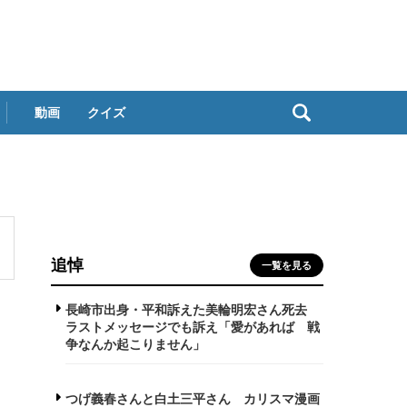
動画
クイズ
追悼
一覧を見る
長崎市出身・平和訴えた美輪明宏さん死去
ラストメッセージでも訴え「愛があれば 戦
争なんか起こりません」
つげ義春さんと白土三平さん カリスマ漫画