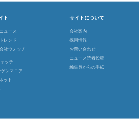
イト
サイトについて
Tニュース
会社案内
Tトレンド
採用情報
ST会社ウォッチ
お問い合わせ
ニュース読者投稿
ウォッチ
編集長からの手紙
ーゲンマニア
ネット
る