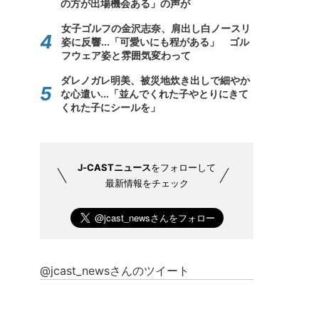
の方が出場機会ある」の声が
女子ゴルフの金沢志奈、肩出し白ノースリ
姿に反響...「可愛いにも程がある」 ゴル
フウェア姿と雰囲気変わって
ダレノガレ明美、被災地炊き出しで細やか
な心遣い...「並んでくれた子やとりにきて
くれた子にシールを」
J-CASTニュース
をフォローして
最新情報をチェック
@jcast_newsさんのツイート