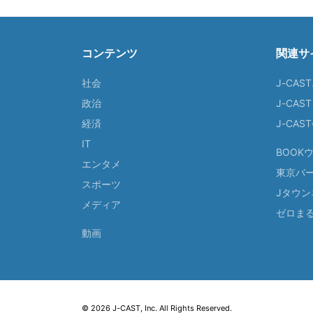
コンテンツ
関連サ
社会
J-CAS
政治
J-CAS
経済
J-CA
IT
BOOK
エンタメ
東京バ
スポーツ
Jタウン
メディア
ゼロま
動画
© 2026 J-CAST, Inc. All Rights Reserved.