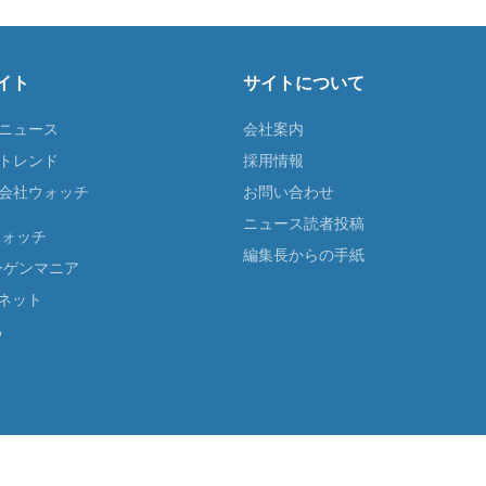
イト
サイトについて
Tニュース
会社案内
Tトレンド
採用情報
ST会社ウォッチ
お問い合わせ
ニュース読者投稿
ウォッチ
編集長からの手紙
ーゲンマニア
ネット
る