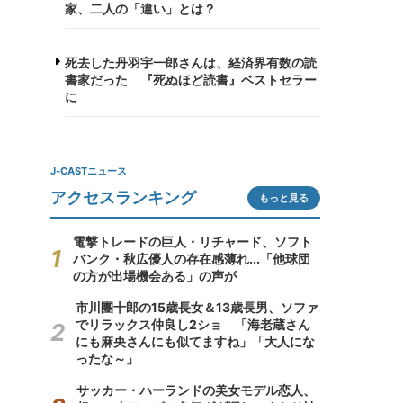
家、二人の「違い」とは？
死去した丹羽宇一郎さんは、経済界有数の読
書家だった 『死ぬほど読書』ベストセラー
に
J-CASTニュース
アクセスランキング
もっと見る
電撃トレードの巨人・リチャード、ソフト
バンク・秋広優人の存在感薄れ...「他球団
の方が出場機会ある」の声が
市川團十郎の15歳長女＆13歳長男、ソファ
でリラックス仲良し2ショ 「海老蔵さん
にも麻央さんにも似てますね」「大人にな
ったな～」
サッカー・ハーランドの美女モデル恋人、