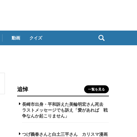
動画
クイズ
追悼
一覧を見る
長崎市出身・平和訴えた美輪明宏さん死去
ラストメッセージでも訴え「愛があれば 戦
争なんか起こりません」
つげ義春さんと白土三平さん カリスマ漫画