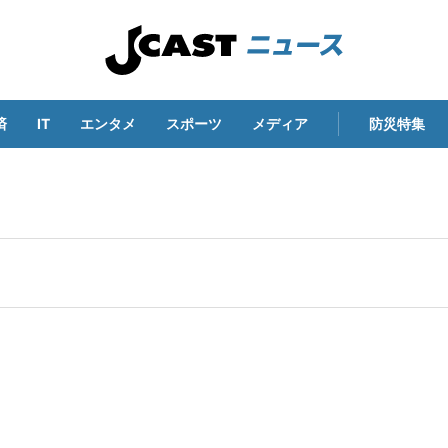
済
IT
エンタメ
スポーツ
メディア
防災特集