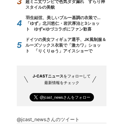
超ミニ丈ワンピで色気ダダ漏れ すらり神
スタイルの美貌
羽生結弦、美しいブルー基調の衣装で...
「ゆず」北川悠仁・岩沢厚治と3ショッ
ト ゆず×ゆづコラボにファン歓喜
ドイツの美女フィギュア選手、JK風制服＆
ルーズソックス衣装で「激カワ」ショッ
ト 「りくりゅう」アイスショーで
J-CASTニュース
をフォローして
最新情報をチェック
@jcast_newsさんのツイート