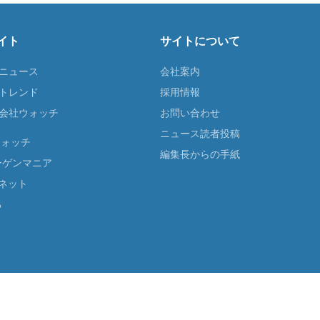
イト
サイトについて
Tニュース
会社案内
Tトレンド
採用情報
ST会社ウォッチ
お問い合わせ
ニュース読者投稿
ウォッチ
編集長からの手紙
ーゲンマニア
ネット
る