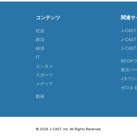
コンテンツ
関連サ
社会
J-CAS
政治
J-CAS
経済
J-CA
IT
BOOK
エンタメ
東京バ
スポーツ
Jタウン
メディア
ゼロま
動画
© 2026 J-CAST, Inc. All Rights Reserved.