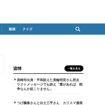
動画
クイズ
追悼
一覧を見る
長崎市出身・平和訴えた美輪明宏さん死去
ラストメッセージでも訴え「愛があれば 戦
争なんか起こりません」
つげ義春さんと白土三平さん カリスマ漫画