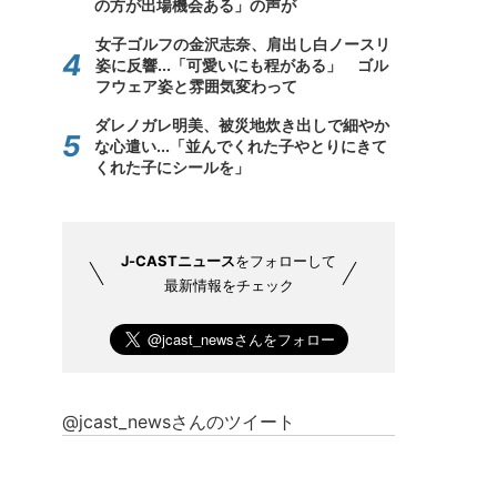
の方が出場機会ある」の声が
女子ゴルフの金沢志奈、肩出し白ノースリ
姿に反響...「可愛いにも程がある」 ゴル
フウェア姿と雰囲気変わって
ダレノガレ明美、被災地炊き出しで細やか
な心遣い...「並んでくれた子やとりにきて
くれた子にシールを」
J-CASTニュース
をフォローして
最新情報をチェック
@jcast_newsさんのツイート