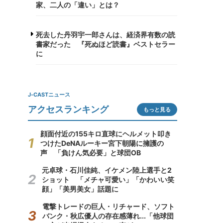
家、二人の「違い」とは？
死去した丹羽宇一郎さんは、経済界有数の読
書家だった 『死ぬほど読書』ベストセラー
に
J-CASTニュース
アクセスランキング
もっと見る
顔面付近の155キロ直球にヘルメット叩き
つけたDeNAルーキー宮下朝陽に擁護の
声 「負けん気必要」と球団OB
元卓球・石川佳純、イケメン陸上選手と2
ショット 「メチャ可愛い」「かわいい笑
顔」「美男美女」話題に
電撃トレードの巨人・リチャード、ソフト
バンク・秋広優人の存在感薄れ...「他球団