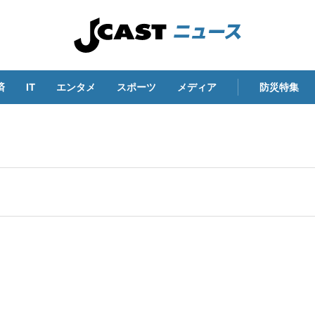
済
IT
エンタメ
スポーツ
メディア
防災特集